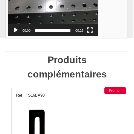
00:00
00:23
Produits
complémentaires
Promo !
Ref :
TS16BA90