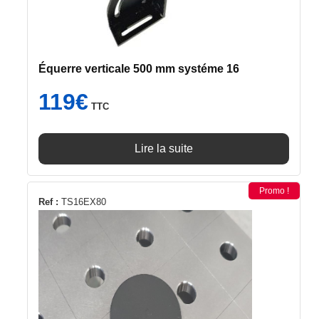
Équerre verticale 500 mm systéme 16
119
€
TTC
Lire la suite
Promo !
Ref :
TS16EX80