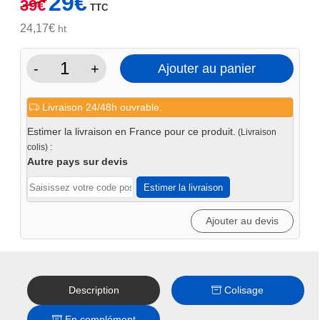
29
€
39
€
TTC
prix
prix
initial
actuel
24,17
€
ht
était :
est :
39€.
29€.
-
+
Ajouter au panier
quantité
de
Livraison 24/48h ouvrable.
Serre
joint
Estimer la livraison en France pour ce produit.
(Livraison
300x120
colis) :
syst
Autre pays sur devis
16
Estimer la livraison
Ajouter au devis
Description
Colisage
En complément