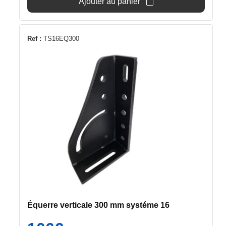
Ajouter au panier
22€.
20€.
Ref :
TS16EQ300
Équerre verticale 300 mm systéme 16