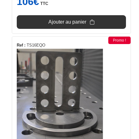
106
€
TTC
Ajouter au panier
Promo !
Ref :
TS16EQO