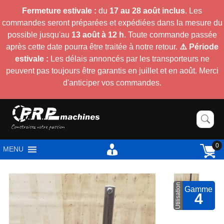
Fermeture estivale :
du
17 au 28 août inclus
. Les
commandes seront préparées et expédiées dans la mesure du
possible jusqu'au
13 août à 12 h
. Toute commande passée
après cette date pourra être traitée à notre retour.
⚠️ Période
estivale :
Les délais annoncés par les transporteurs ne
peuvent pas toujours être garantis en juillet et en août. Merci
d'anticiper vos commandes.
0
MENU
Utilisation
Gamme
4