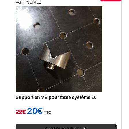
Ref :
TS16VE1
Support en VE pour table système 16
Le
Le
20
€
22
€
TTC
prix
prix
initial
actuel
était :
est :