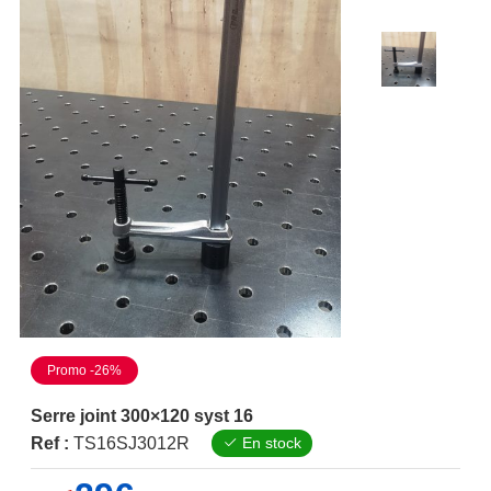
Promo -26%
Serre joint 300×120 syst 16
Ref :
TS16SJ3012R
En stock
Le
Le