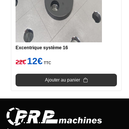
Excentrique système 16
Le
Le
12
€
22
€
TTC
prix
prix
initial
actuel
était :
est :
Ajouter au panier
22€.
12€.