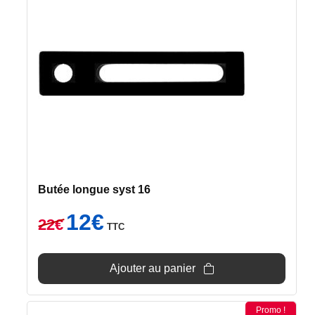
Butée longue syst 16
Le
Le
12
€
22
€
TTC
prix
prix
initial
actuel
était :
est :
Ajouter au panier
22€.
12€.
Promo !