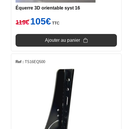
Équerre 3D orientable syst 16
Le
Le
105
€
119
€
TTC
prix
prix
initial
actuel
était :
est :
Ajouter au panier
119€.
105€.
Ref :
TS16EQ500