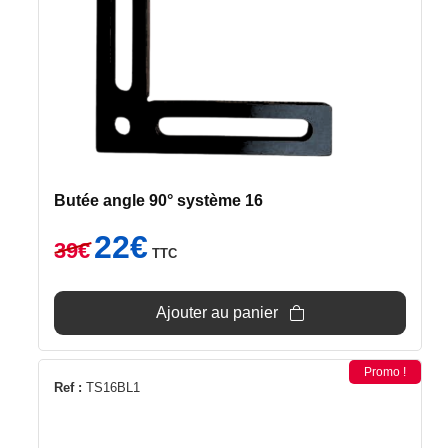
Butée angle 90° système 16
Le
Le
22
€
39
€
TTC
prix
prix
initial
actuel
était :
est :
Ajouter au panier
39€.
22€.
Promo !
Ref :
TS16BL1