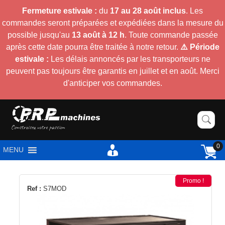
Fermeture estivale :
du
17 au 28 août inclus
. Les
commandes seront préparées et expédiées dans la mesure du
possible jusqu'au
13 août à 12 h
. Toute commande passée
après cette date pourra être traitée à notre retour.
⚠️ Période
estivale :
Les délais annoncés par les transporteurs ne
peuvent pas toujours être garantis en juillet et en août. Merci
d'anticiper vos commandes.
0
MENU
Promo !
Ref :
S7MOD