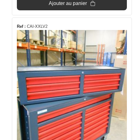
était :
est :
Ajouter au panier
699€.
669€.
Ref :
CAI-XXLV2