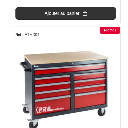
initial
actuel
était :
est :
Ajouter au panier
589€.
529€.
Promo !
Ref :
ETMD9T