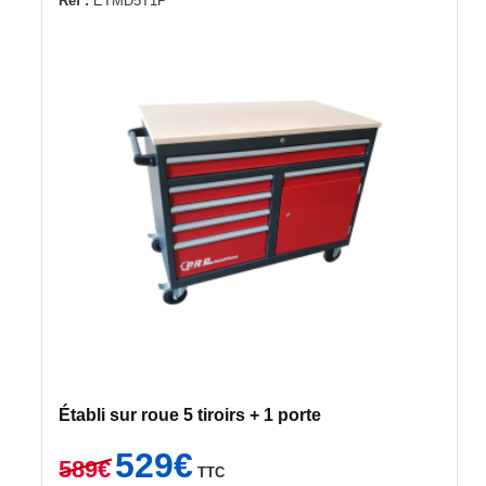
Ref :
ETMD5T1P
Établi sur roue 5 tiroirs + 1 porte
Le
Le
529
€
589
€
TTC
prix
prix