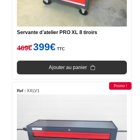
Servante d’atelier PRO XL 8 tiroirs
Le
Le
399
€
469
€
TTC
prix
prix
initial
actuel
était :
est :
Ajouter au panier
469€.
399€.
Promo !
Ref :
XXLV1