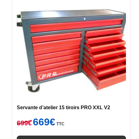
Servante d’atelier 15 tiroirs PRO XXL V2
Le
Le
669
€
699
€
TTC
prix
prix
initial
actuel