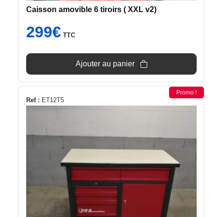
Caisson amovible 6 tiroirs ( XXL v2)
299
€
TTC
Ajouter au panier
Promo !
Ref :
ET12T5