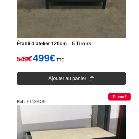
Établi d’atelier 120cm – 5 Tiroirs
Le
Le
499
€
549
€
TTC
prix
prix
initial
actuel
était :
est :
Ajouter au panier
549€.
499€.
Promo !
Ref :
ET12MOB