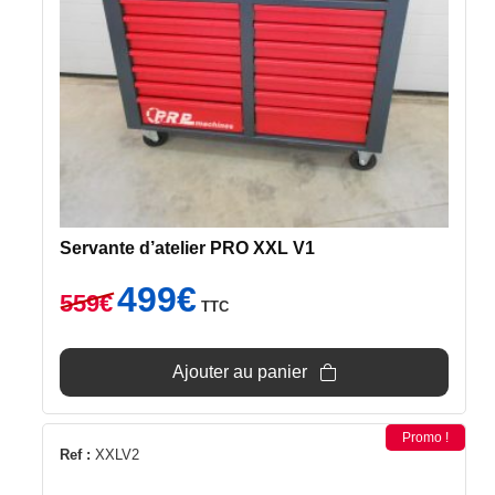
Servante d’atelier PRO XXL V1
Le
Le
499
€
559
€
TTC
prix
prix
initial
actuel
était :
est :
Ajouter au panier
559€.
499€.
Promo !
Ref :
XXLV2