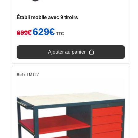
Établi mobile avec 9 tiroirs
Le
Le
629
€
699
€
TTC
prix
prix
initial
actuel
était :
est :
Ajouter au panier
699€.
629€.
Ref :
TM127