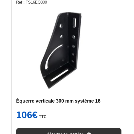
Ref :
TS16EQ300
Équerre verticale 300 mm systéme 16
106
€
TTC