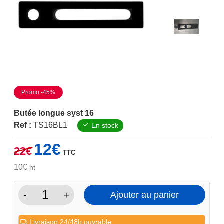
Promo -45%
Butée longue syst 16
Ref :
TS16BL1
En stock
Le
Le
12
€
22
€
TTC
prix
prix
initial
actuel
10
€
ht
était :
est :
22€.
12€.
-
+
Ajouter au panier
quantité
de
Livraison 24/48h ouvrable.