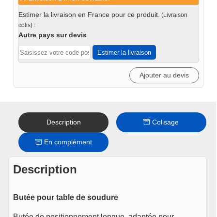
Butée
longue
Estimer la livraison en France pour ce produit.
(Livraison
syst
colis) :
16
Autre pays sur devis
Estimer la livraison
Ajouter au devis
Description
Colisage
En complément
Description
Butée pour table de soudure
Butée de positionnement longue, adaptée pour