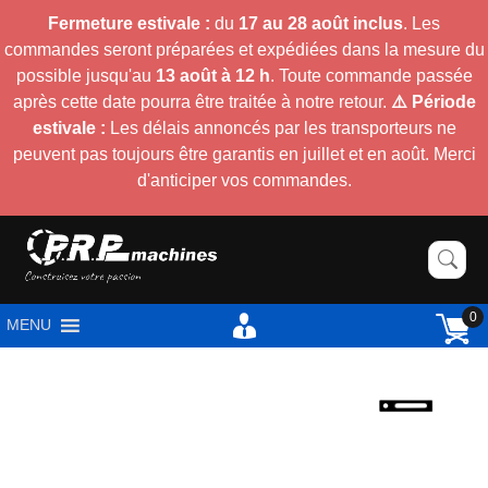
Fermeture estivale :
du
17 au 28 août inclus
. Les
commandes seront préparées et expédiées dans la mesure du
possible jusqu'au
13 août à 12 h
. Toute commande passée
après cette date pourra être traitée à notre retour.
⚠️ Période
estivale :
Les délais annoncés par les transporteurs ne
peuvent pas toujours être garantis en juillet et en août. Merci
d'anticiper vos commandes.
0
MENU