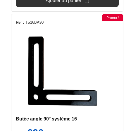
Ajouter au panier
Promo !
Ref :
TS16BA90
Butée angle 90° système 16
Le
Le