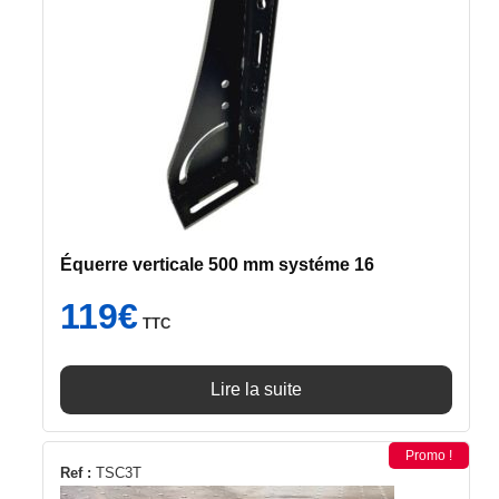
Équerre verticale 500 mm systéme 16
119
€
TTC
Lire la suite
Promo !
Ref :
TSC3T