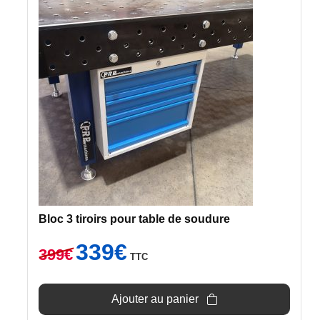
Bloc 3 tiroirs pour table de soudure
Le
Le
339
€
399
€
TTC
prix
prix
initial
actuel
était :
est :
Ajouter au panier
399€.
339€.