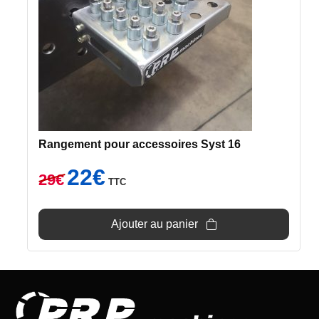
Rangement pour accessoires Syst 16
Le
Le
22
€
29
€
TTC
prix
prix
initial
actuel
était :
est :
Ajouter au panier
29€.
22€.