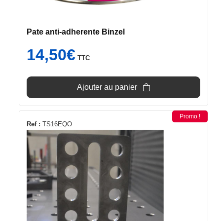
Pate anti-adherente Binzel
14,50
€
TTC
Ajouter au panier
Promo !
Ref :
TS16EQO