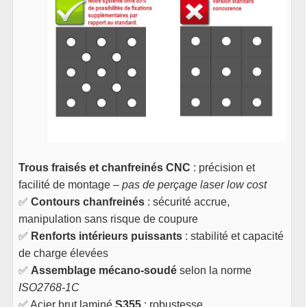
Trous fraisés et chanfreinés CNC
: précision et
facilité de montage –
pas de perçage laser low cost
✅
Contours chanfreinés
: sécurité accrue,
manipulation sans risque de coupure
✅
Renforts intérieurs puissants
: stabilité et capacité
de charge élevées
✅
Assemblage mécano-soudé
selon la norme
ISO2768-1C
✅ Acier brut laminé
S355
: robustesse