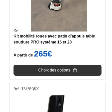
peuvent
être
choisies
sur
la
Ref :
page
Kit mobilité roues avec patin d’appuie table
du
soudure PRO système 16 et 28
produit
265
€
A partir de
Choix des options
Ref :
TS16EQ500