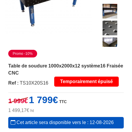
Promo -10%
Table de soudure 1000x2000x12 système16 Fraisée
CNC
Temporairement épuisé
Ref :
TS10X20S16
Le
Le
1 799
€
1 999
€
TTC
prix
prix
initial
actuel
1 499,17
€
ht
était :
est :
Cet article sera disponible vers le : 12-08-2026
1
1
999€.
799€.