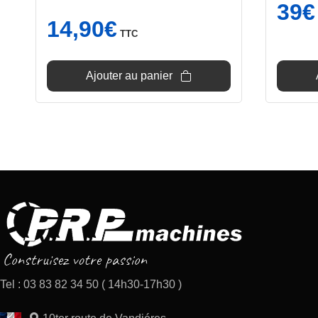
39
€
14,90
€
TTC
Ajouter au panier
Tel : 03 83 82 34 50 ( 14h30-17h30 )