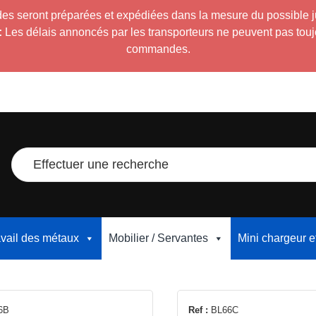
es seront préparées et expédiées dans la mesure du possible 
:
Les délais annoncés par les transporteurs ne peuvent pas toujour
commandes.
Effectuer une recherche
avail des métaux
Mobilier / Servantes
Mini chargeur 
6B
Ref :
BL66C