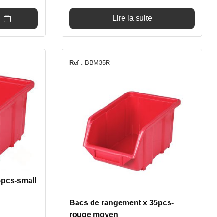
t :
5,90€.
Lire la suite
Ref :
BBM35R
5pcs-small
Bacs de rangement x 35pcs-
rouge moyen