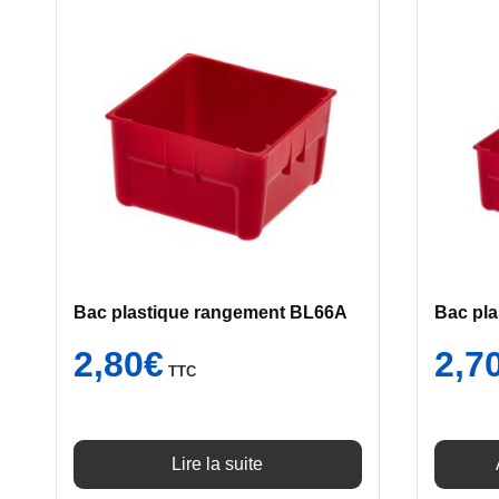
Bac plastique rangement BL66A
Bac pl
2,80
€
2,7
TTC
Lire la suite