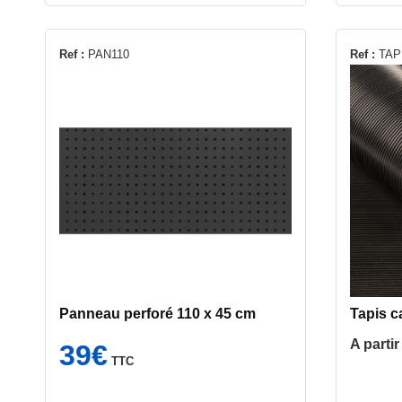
Ce
Ref :
PAN110
Ref :
TAP
produit
a
plusieur
variatio
Les
options
peuvent
être
choisie
sur
la
page
Panneau perforé 110 x 45 cm
Tapis c
du
A parti
39
€
produit
TTC