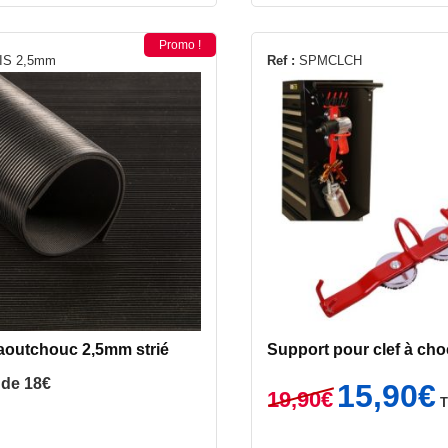
Promo !
IS 2,5mm
Ref :
SPMCLCH
s
ns.
s
aoutchouc 2,5mm strié
Support pour clef à cho
Le
L
r de
18
€
15,90
€
19,90
€
prix
p
initial
a