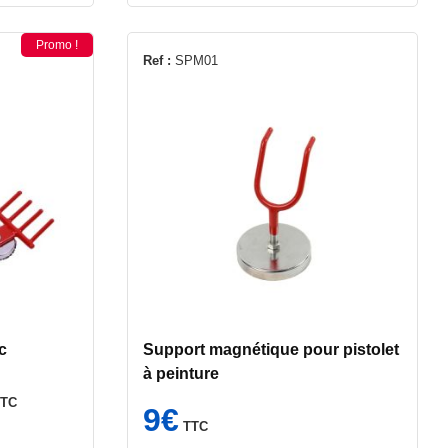
Promo !
Ref :
SPM01
c
Support magnétique pour pistolet
à peinture
e
TTC
rix
9
€
TTC
ctuel