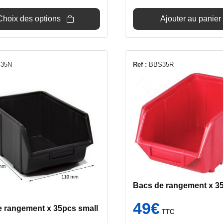
était :
es
19,90€.
1
Choix des options
Ajouter au panier
35N
Ref :
BBS35R
Bacs de rangement x 3
49
€
e rangement x 35pcs small
TTC