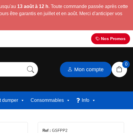
jusqu'au
13 août à 12 h
. Toute commande passée après cette
s être garantis en juillet et en août. Merci d'anticiper vos
Nos Promos
0
Mon compte
et dumper
Consommables
Info
Ref :
GSFPP2