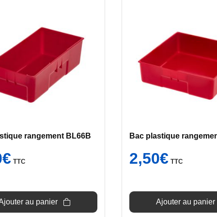
astique rangement BL66B
Bac plastique rangeme
0
€
2,50
€
TTC
TTC
Ajouter au panier
Ajouter au panier