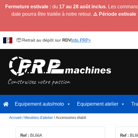
Fermeture estivale :
du
17 au 28 août inclus
. Les command
date pourra être traitée à notre retour.
⚠️ Période estivale 
Retrait au dépôt sur
RDV
Info PRP+
Equipement auto/moto
Equipement atelier
Tr
Accueil
/
Meubles d'atelier
/ Accessoires établi
Ref :
BL66A
Ref :
BL6