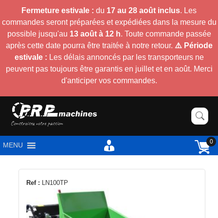
Fermeture estivale :
du
17 au 28 août inclus
. Les
commandes seront préparées et expédiées dans la mesure du
possible jusqu'au
13 août à 12 h
. Toute commande passée
après cette date pourra être traitée à notre retour.
⚠️ Période
estivale :
Les délais annoncés par les transporteurs ne
peuvent pas toujours être garantis en juillet et en août. Merci
d'anticiper vos commandes.
0
MENU
Ref :
LN100TP