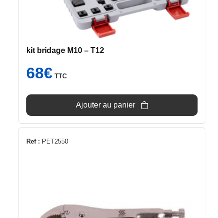
kit bridage M10 – T12
68
€
TTC
Ajouter au panier
Ref :
PET2550