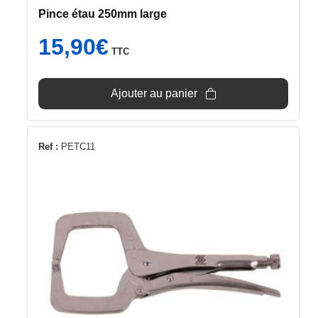
Pince étau 250mm large
15,90
€
TTC
Ajouter au panier
Ref :
PETC11