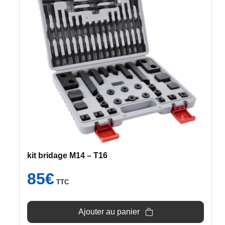
kit bridage M14 – T16
85
€
TTC
Ajouter au panier