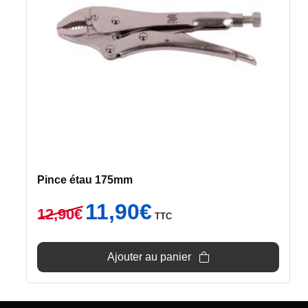
Pince étau 175mm
Le
Le
11,90
€
12,90
€
TTC
prix
prix
initial
actuel
était :
est :
Ajouter au panier
12,90€.
11,90€.