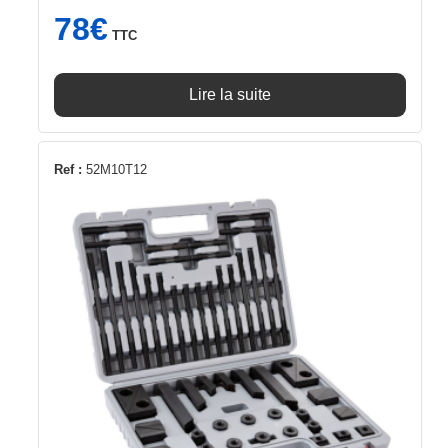
78
€
TTC
Lire la suite
Ref :
52M10T12