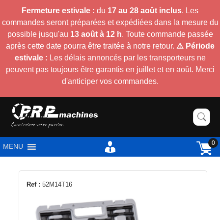
Fermeture estivale :
du
17 au 28 août inclus
. Les
commandes seront préparées et expédiées dans la mesure du
possible jusqu'au
13 août à 12 h
. Toute commande passée
après cette date pourra être traitée à notre retour.
⚠️ Période
estivale :
Les délais annoncés par les transporteurs ne
peuvent pas toujours être garantis en juillet et en août. Merci
d'anticiper vos commandes.
0
MENU
Ref :
52M14T16