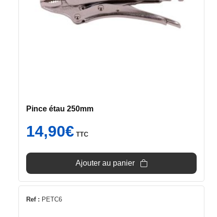
Pince étau 250mm
14,90
€
TTC
Ajouter au panier
Ref :
PETC6