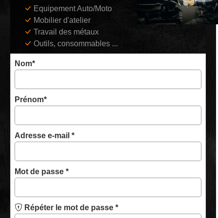
Equipement Auto/Moto
Mobilier d'atelier
Travail des métaux
Outils, consommables ...
Nom
*
Prénom
*
Obligatoire
Adresse e-mail
*
Obligatoire
Mot de passe
*
Répéter le mot de passe
*