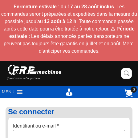
Fermeture estivale :
du
17 au 28 août inclus
. Les
commandes seront préparées et expédiées dans la mesure du
possible jusqu'au
13 août à 12 h
. Toute commande passée
après cette date pourra être traitée à notre retour.
⚠️ Période
estivale :
Les délais annoncés par les transporteurs ne
peuvent pas toujours être garantis en juillet et en août. Merci
d'anticiper vos commandes.
0
MENU
Se connecter
Obligatoire
Identifiant ou e-mail
*