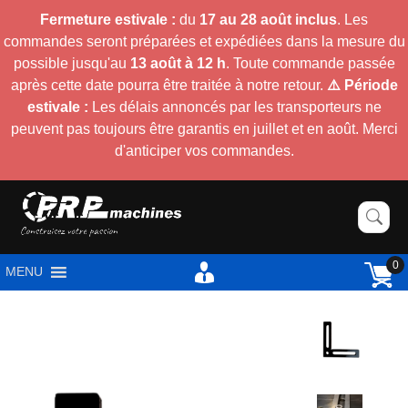
Fermeture estivale :
du
17 au 28 août inclus
. Les
commandes seront préparées et expédiées dans la mesure du
possible jusqu'au
13 août à 12 h
. Toute commande passée
après cette date pourra être traitée à notre retour.
⚠️ Période
estivale :
Les délais annoncés par les transporteurs ne
peuvent pas toujours être garantis en juillet et en août. Merci
d'anticiper vos commandes.
0
MENU