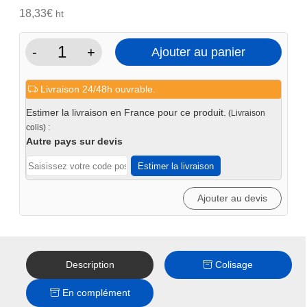
initial
actuel
18,33
€
ht
était :
est :
39€.
22€.
-
+
Ajouter au panier
quantité
de
Livraison 24/48h ouvrable.
Butée
angle
Estimer la livraison en France pour ce produit.
(Livraison
90°
colis) :
système
Autre pays sur devis
16
Estimer la livraison
Ajouter au devis
Description
Colisage
En complément