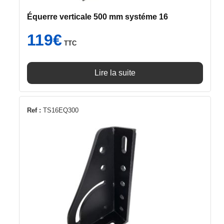
Équerre verticale 500 mm systéme 16
119
€
TTC
Lire la suite
Ref :
TS16EQ300