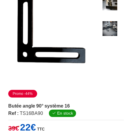
Promo -44%
Butée angle 90° système 16
Ref :
TS16BA90
En stock
Le
Le
22
€
39
€
TTC
prix
prix