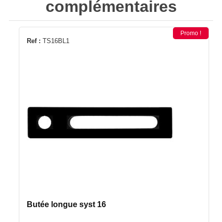
complémentaires
Promo !
Ref :
TS16BL1
Butée longue syst 16
Le
Le