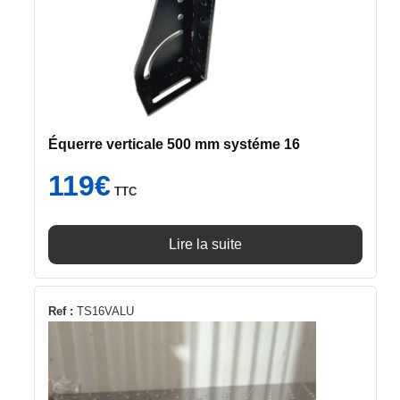
Équerre verticale 500 mm systéme 16
119
€
TTC
Lire la suite
Ref :
TS16VALU