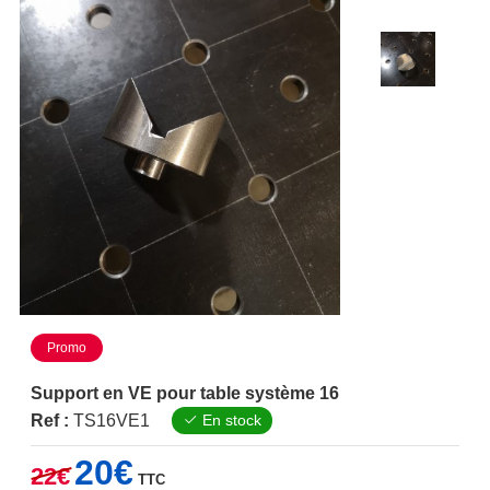
Promo
Support en VE pour table système 16
Ref :
TS16VE1
En stock
Le
Le
20
€
22
€
TTC
prix
prix