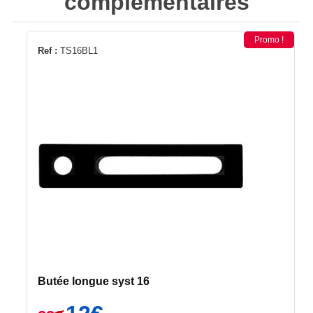
complémentaires
Promo !
Ref :
TS16BL1
Butée longue syst 16
Le
Le