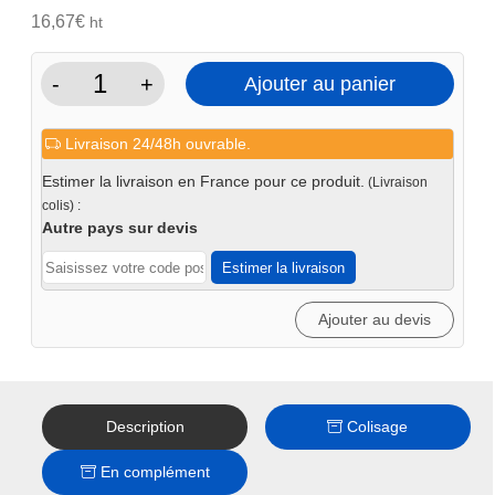
initial
actuel
16,67
€
ht
était :
est :
22€.
20€.
-
+
Ajouter au panier
quantité
de
Livraison 24/48h ouvrable.
Support
en
Estimer la livraison en France pour ce produit.
(Livraison
VE
colis) :
pour
Autre pays sur devis
table
Estimer la livraison
système
16
Ajouter au devis
Description
Colisage
En complément