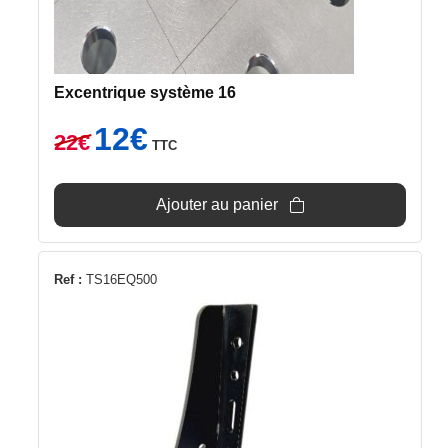
Excentrique système 16
Le
Le
12
€
22
€
TTC
prix
prix
initial
actuel
était :
est :
Ajouter au panier
22€.
12€.
Ref :
TS16EQ500