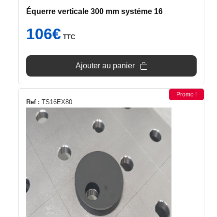
Équerre verticale 300 mm systéme 16
106
€
TTC
Ajouter au panier
Promo !
Ref :
TS16EX80