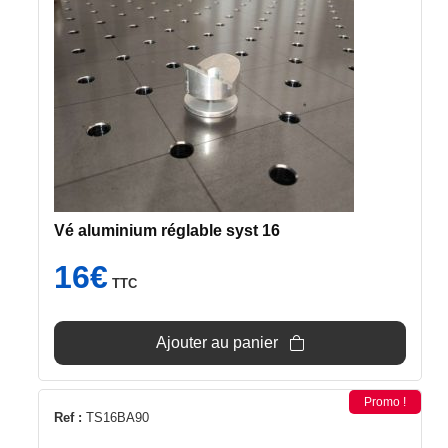
Vé aluminium réglable syst 16
16
€
TTC
Ajouter au panier
Promo !
Ref :
TS16BA90