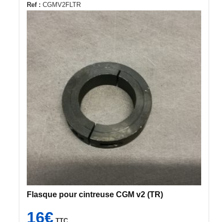
Ref :
CGMV2FLTR
Flasque pour cintreuse CGM v2 (TR)
16
€
TTC