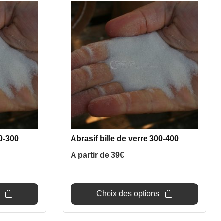
produit
a
plusieurs
variations.
Les
options
peuvent
être
choisies
sur
la
page
00-300
Abrasif bille de verre 300-400
du
A partir de
39
€
produit
Choix des options