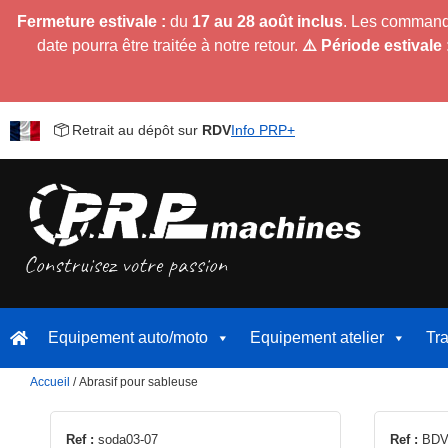
Fermeture estivale :
du
17 au 28 août inclus
. Les command
date pourra être traitée à notre retour.
⚠️ Période estivale 
Retrait au dépôt sur
RDV
Info PRP+
Equipement auto/moto
Equipement atelier
Tr
Accueil
/ Abrasif pour sableuse
Ce
Ref :
soda03-07
Ref :
BDV-