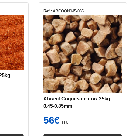
Ref :
ABCOQN045-085
25kg -
Abrasif Coques de noix 25kg
0.45-0.85mm
56
€
TTC