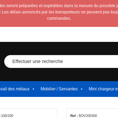
es seront préparées et expédiées dans la mesure du possible 
:
Les délais annoncés par les transporteurs ne peuvent pas toujour
commandes.
Effectuer une recherche
avail des métaux
Mobilier / Servantes
Mini chargeur 
Ce
100/200
Ref :
BDV200300