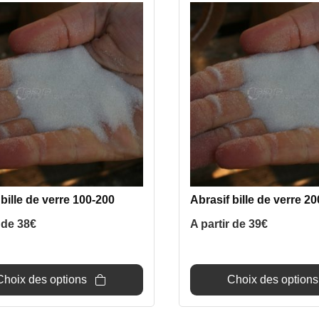
produit
a
s
plusieurs
ns.
variations.
Les
options
peuvent
être
s
choisies
sur
la
page
 bille de verre 100-200
Abrasif bille de verre 2
du
r de
38
€
A partir de
39
€
produit
Choix des options
Choix des options