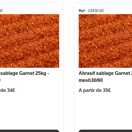
Ce
0
Ref :
GM30-60
produit
a
s
plusieurs
ns.
variations.
Les
options
peuvent
être
 sablage Garnet 25kg -
Abrasif sablage Garnet 
s
choisies
0
mesh30/60
sur
la
r de
34
€
A partir de
35
€
page
du
produit