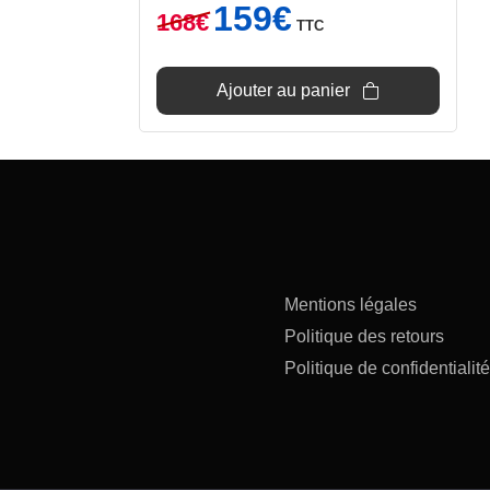
Le
Le
159
€
168
€
TTC
prix
prix
initial
actuel
était :
est :
Ajouter au panier
168€.
159€.
Mentions légales
Politique des retours
Politique de confidentialité