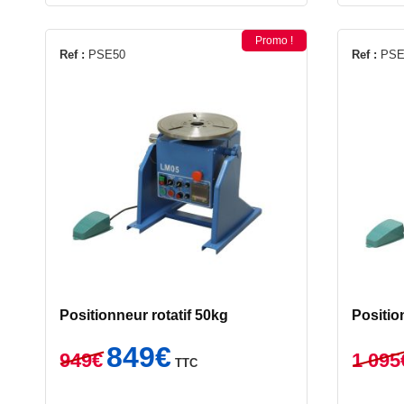
Promo !
Ref :
PSE50
Ref :
PSE
Positionneur rotatif 50kg
Positi
Le
Le
849
€
949
€
1 095
TTC
prix
prix
initial
actuel