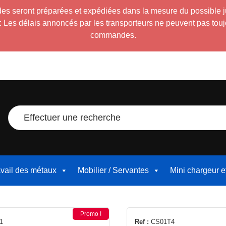
es seront préparées et expédiées dans la mesure du possible 
:
Les délais annoncés par les transporteurs ne peuvent pas toujour
commandes.
Effectuer une recherche
avail des métaux
Mobilier / Servantes
Mini chargeur 
Promo !
1
Ref :
CS01T4