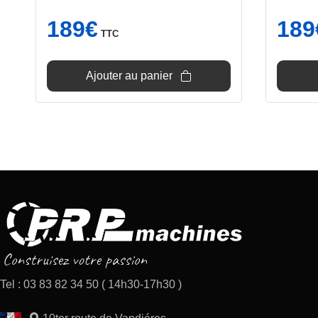
189
€
189
TTC
Ajouter au panier
Tel : 03 83 82 34 50 ( 14h30-17h30 )