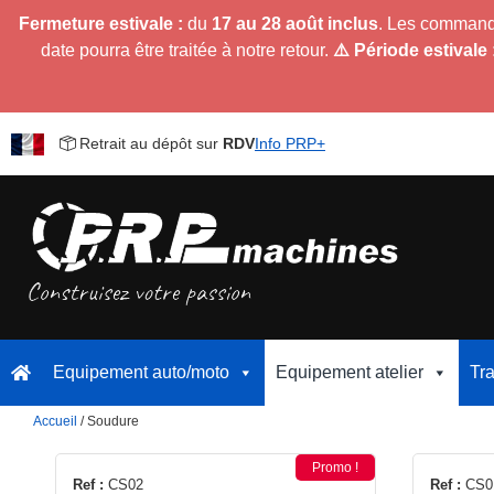
Fermeture estivale :
du
17 au 28 août inclus
. Les command
date pourra être traitée à notre retour.
⚠️ Période estivale 
Retrait au dépôt sur
RDV
Info PRP+
Equipement auto/moto
Equipement atelier
Tr
Accueil
/ Soudure
Promo !
Ref :
CS02
Ref :
CS0