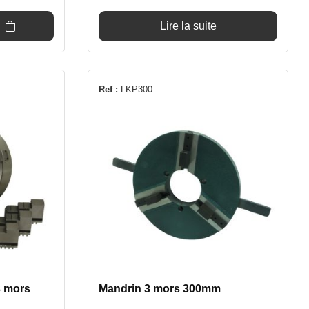
t :
Lire la suite
79€.
Ref :
LKP300
3 mors
Mandrin 3 mors 300mm