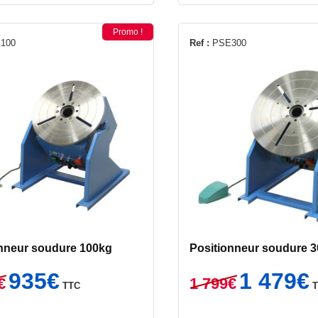
Promo !
100
Ref :
PSE300
onneur soudure 100kg
Positionneur soudure 
Le
Le
Le
L
935
€
1 479
€
€
1 799
€
TTC
prix
prix
prix
p
initial
actuel
initial
a