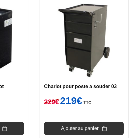
ot
Chariot pour poste a souder 03
Le
Le
219
€
229
€
TTC
prix
prix
initial
actuel
était :
est :
229€.
219€.
Ajouter au panier