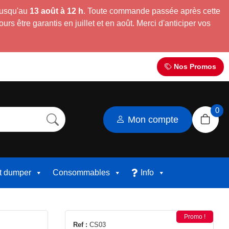
jusqu'au
13 août à 12 h
. Toute commande passée après cette
s être garantis en juillet et en août. Merci d'anticiper vos
Nos Promos
0
Mon compte
et dumper
Consommables
Info
Promo !
Ref :
CS03