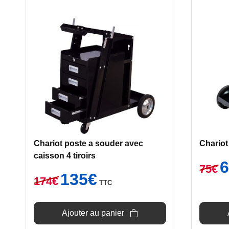
Chariot poste a souder avec
Chariot
caisson 4 tiroirs
L
75
€
Le
Le
pr
135
€
174
€
TTC
prix
prix
ini
initial
actuel
éta
était :
est :
75
Ajouter au panier
174€.
135€.