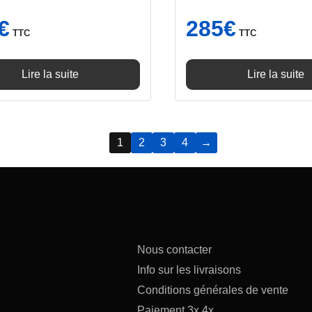
€
285
€
TTC
TTC
Lire la suite
Lire la suite
1
2
3
4
→
Nous contacter
Info sur les livraisons
Conditions générales de vente
Paiement 3x 4x