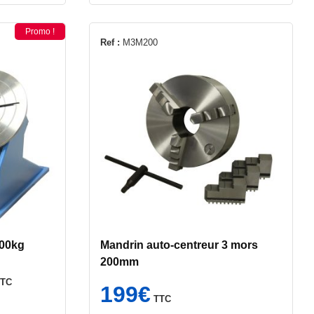
Promo !
Ref :
M3M200
300kg
Mandrin auto-centreur 3 mors
200mm
e
TTC
rix
199
€
TTC
ctuel