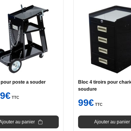
 pour poste a souder
Bloc 4 tiroirs pour chari
soudure
e
Le
69
€
TTC
ix
prix
99
€
TTC
tial
actuel
it :
est :
€.
69€.
Ajouter au panier
Ajouter au panier