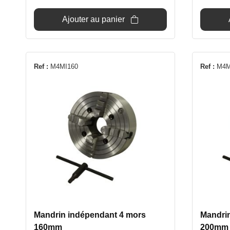
était :
est :
949€.
849€.
Ajouter au panier
Ref :
M4MI160
Ref :
M4M
Mandrin indépendant 4 mors
Mandri
160mm
200mm