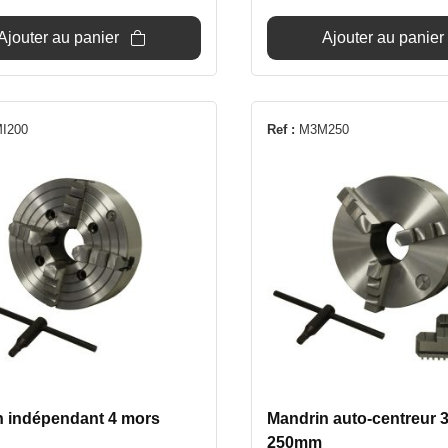
était :
est :
était :
es
1
935€.
1
1
Ajouter au panier
Ajouter au panier
095€.
799€.
4
I200
Ref :
M3M250
n indépendant 4 mors
Mandrin auto-centreur 
250mm