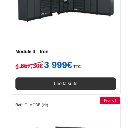
Module 4 – Iron
Le
Le
3 999
€
4 657,30
€
TTC
prix
prix
initial
actuel
était :
est :
Lire la suite
4
3
657,30€.
999€.
Promo !
Ref :
GLMODB (kit)