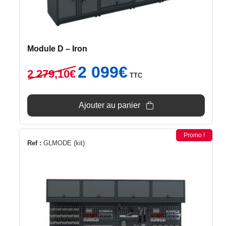
Module D – Iron
Le
Le
2 099
€
2 279,10
€
TTC
prix
prix
initial
actuel
était :
est :
Ajouter au panier
2
2
279,10€.
099€.
Promo !
Ref :
GLMODE (kit)