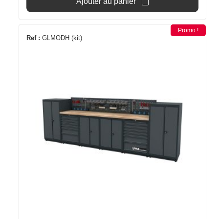
Ajouter au panier
3
3
346,50€.
140€.
Promo !
Ref :
GLMODH (kit)