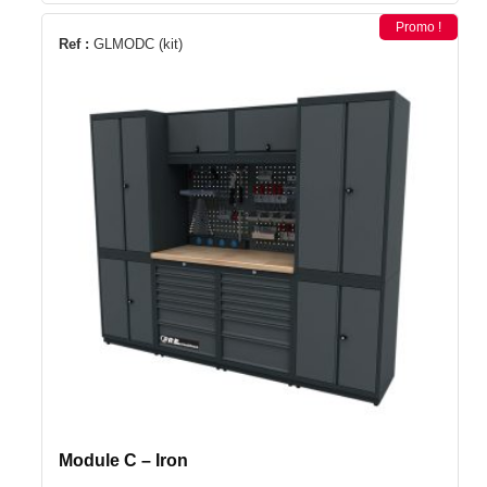
175€.
065€.
Promo !
Ref :
GLMODC (kit)
Module C – Iron