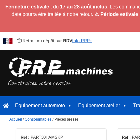
Fermeture estivale :
du
17 au 28 août inclus
. Les command
date pourra être traitée à notre retour.
⚠️ Période estivale 
Retrait au dépôt sur
RDV
Info PRP+
Equipement auto/moto
Equipement atelier
Tr
Accueil
/
Consommables
/ Piéces presse
Ref :
PART30HAMSKP
Ref :
PAR