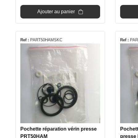
Ajouter au panier
Ref :
PART50HAMSKC
Ref :
PAR
Pochette réparation vérin presse
Pochet
PRT50HAM
press