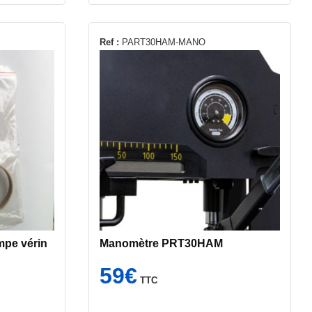
Ref :
PART30HAM-MANO
mpe vérin
Manomètre PRT30HAM
59
€
TTC