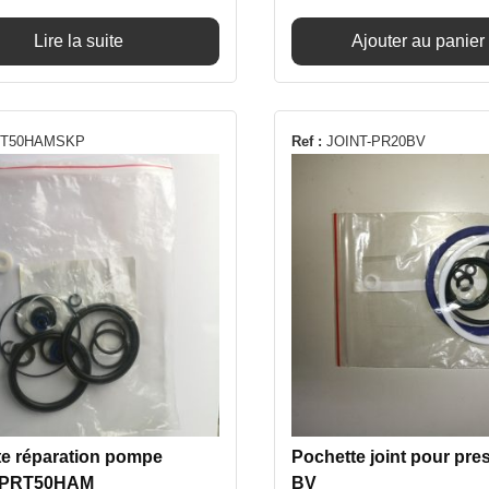
Lire la suite
Ajouter au panier
T50HAMSKP
Ref :
JOINT-PR20BV
te réparation pompe
Pochette joint pour pre
e PRT50HAM
BV