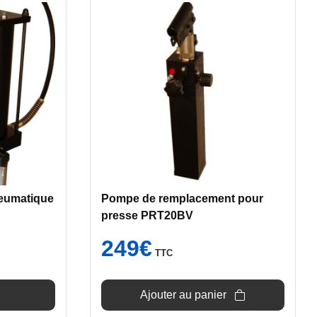
eumatique
Pompe de remplacement pour
presse PRT20BV
249
€
TTC
Ajouter au panier