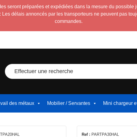
es seront préparées et expédiées dans la mesure du possible 
:
Les délais annoncés par les transporteurs ne peuvent pas toujour
commandes.
Effectuer une recherche
avail des métaux
Mobilier / Servantes
Mini chargeur 
TPA20HAL
Ref :
PARTPA30HAL