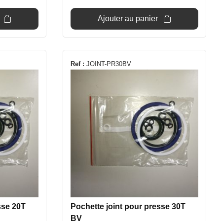
Ajouter au panier
Ref :
JOINT-PR30BV
sse 20T
Pochette joint pour presse 30T
BV