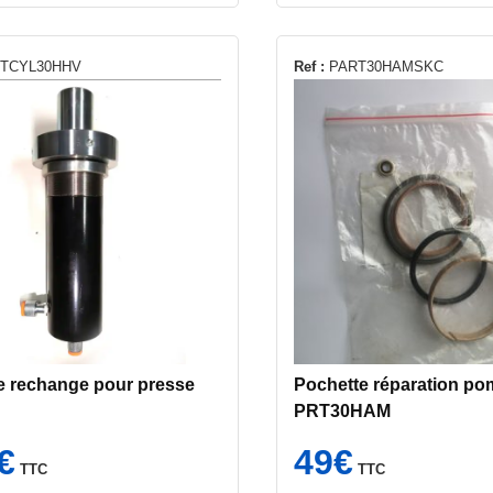
TCYL30HHV
Ref :
PART30HAMSKC
e rechange pour presse
Pochette réparation po
PRT30HAM
€
49
€
TTC
TTC