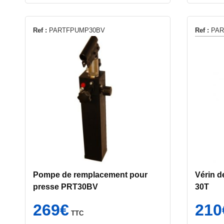
Ref :
PARTFPUMP30BV
Ref :
PAR
Pompe de remplacement pour
Vérin d
presse PRT30BV
30T
269
€
210
TTC