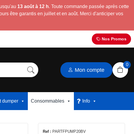
jusqu'au
13 août à 12 h
. Toute commande passée après cette
s être garantis en juillet et en août. Merci d'anticiper vos
Nos Promos
0
Mon compte
et dumper
Consommables
Info
Ref :
PARTFPUMP20BV