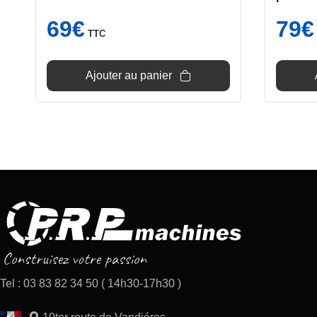
69
€
79
€
TTC
Ajouter au panier
Tel : 03 83 82 34 50 ( 14h30-17h30 )