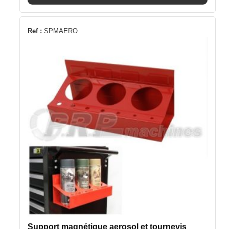
19,90€.
15,90€.
Ref :
SPMAERO
Support magnétique aerosol et tournevis