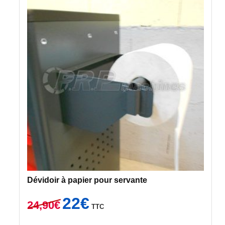
Dévidoir à papier pour servante
Le
Le
22
€
24,90
€
TTC
prix
prix
initial
actuel