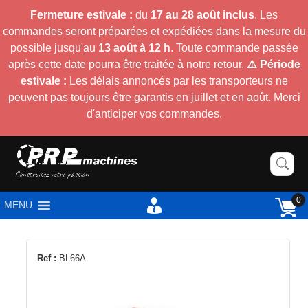
Fermeture estivale :
du
17 au 28 août inclus
. Les
commandes seront préparées et expédiées dans la mesure du
possible jusqu'au
13 août à 12 h
. Toute commande passée
après cette date pourra être traitée à notre retour.
⚠️ Période
estivale :
Les délais annoncés par les transporteurs ne
peuvent pas toujours être garantis en juillet et en août. Merci
d'anticiper vos commandes.
0
MENU
Ref :
BL66A