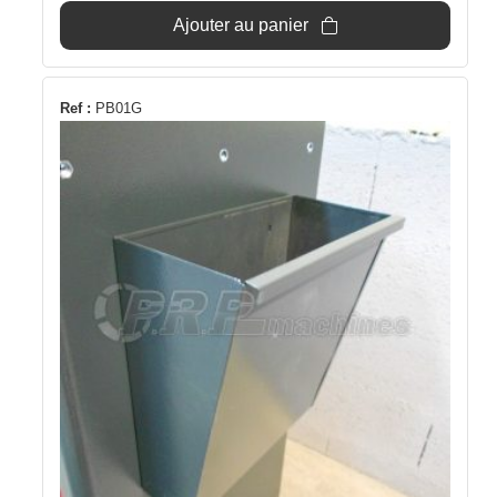
était :
est :
Ajouter au panier
24,90€.
22€.
Ref :
PB01G