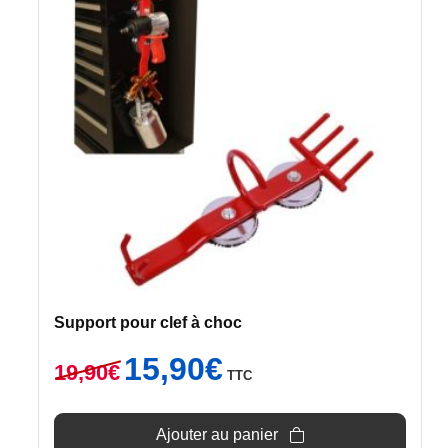
Support pour clef à choc
Le
Le
15,90
€
19,90
€
TTC
prix
prix
initial
actuel
était :
est :
Ajouter au panier