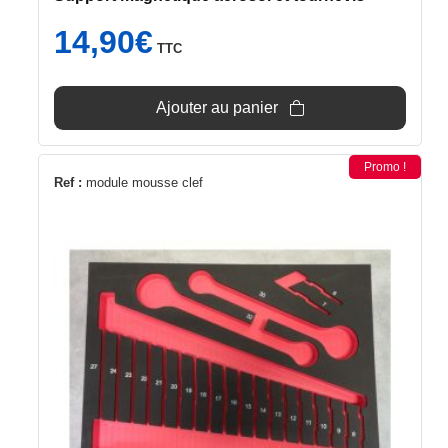
14,90
€
TTC
Ajouter au panier
Promo !
Ref :
module mousse clef