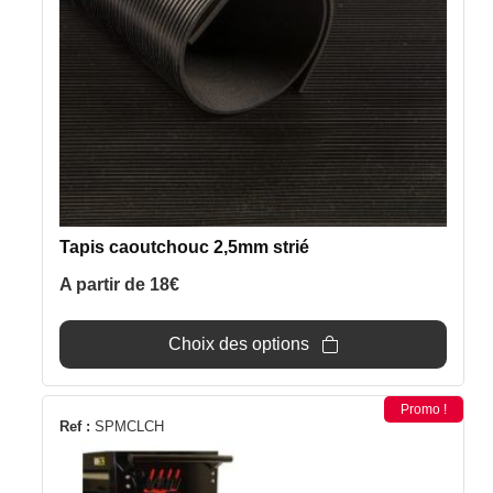
peuvent
être
choisies
sur
la
page
du
produit
Tapis caoutchouc 2,5mm strié
A partir de
18
€
Choix des options
Promo !
Ref :
SPMCLCH