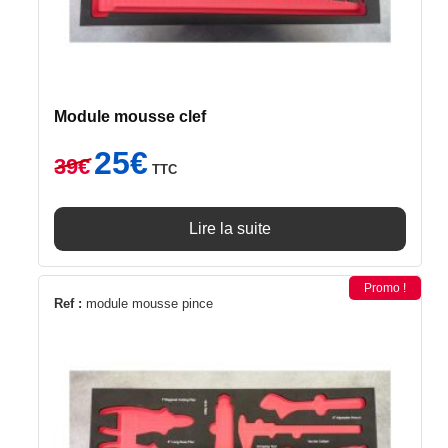
Module mousse clef
Le
Le
25
€
39
€
TTC
prix
prix
initial
actuel
était :
est :
Lire la suite
39€.
25€.
Promo !
Ref :
module mousse pince