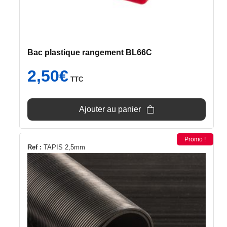
Bac plastique rangement BL66C
2,50
€
TTC
Ajouter au panier
Promo !
Ce
Ref :
TAPIS 2,5mm
produit
a
plusieurs
variations.
Les
options