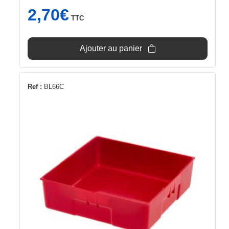
2,70
€
TTC
Ajouter au panier
Ref :
BL66C