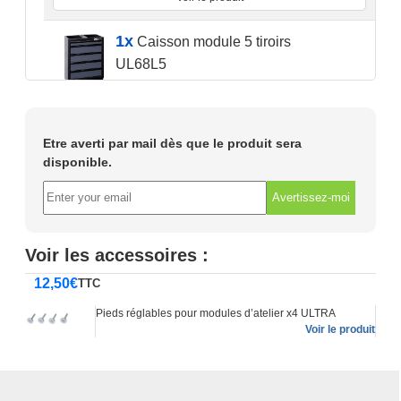
1x
Caisson module 5 tiroirs
UL68L5
Le
Le
299
€
319
€
TTC
prix
prix
En stock
initial
actuel
était :
est :
Voir le produit
Etre averti par mail dès que le produit sera
319€.
299€.
disponible.
1x
Meuble bas large 7 tiroirs
Avertissez-moi
et 1 porte (sans plan de
travail)
Le
Le
499
€
519
€
TTC
Voir les accessoires :
prix
prix
Temporairement épuisé
initial
actuel
12,50
€
TTC
était :
est :
Dispo vers le : 13-08-2026
519€.
499€.
Pieds réglables pour modules d’atelier x4 ULTRA
Voir le produit
Voir le produit
1x
Caisson module 7 tiroirs
UL68L7