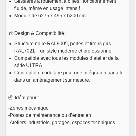
Glissières à roulement à billes : fonctionnement
ULTRA
fluide, même en usage intensif
Le
Le
99
€
119
€
TTC
prix
prix
Module de 6275 x 495 x h200 cm
En stock
initial
actuel
Quantité insuffisante (dispo: 6)
était :
est :
119€.
99€.
Voir le produit
🎨 Design & Compatibilité :
Structure noire RAL9005, portes et tiroirs gris
2x
Plan de travail double
RAL7021 – un style moderne et professionnel
1361 x 463 x 38mm
Compatible avec tous les modules d’atelier de la
159
€
TTC
série ULTRA
En stock
Conception modulaire pour une intégration parfaite
Voir le produit
dans un aménagement sur mesure.
1x
Plan de travail triple 2041
📦 Idéal pour :
x 463 x 38mm ULTRA
225
€
TTC
-Zones mécanique
En stock
-Postes de maintenance ou d’entretien
Voir le produit
-Ateliers industriels, garages, espaces techniques