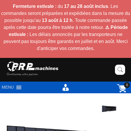
Fermeture estivale :
du
17 au 28 août inclus
. Les
commandes seront préparées et expédiées dans la mesure du
possible jusqu'au
13 août à 12 h
. Toute commande passée
après cette date pourra être traitée à notre retour.
⚠️ Période
estivale :
Les délais annoncés par les transporteurs ne
peuvent pas toujours être garantis en juillet et en août. Merci
d'anticiper vos commandes.
0
MENU