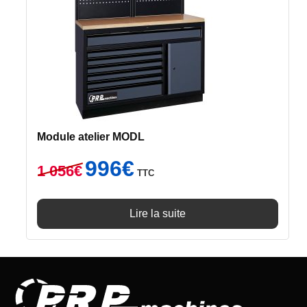
Module atelier MODL
Le
Le
996
€
1 056
€
TTC
prix
prix
initial
actuel
était :
est :
Lire la suite
1
996€.
056€.