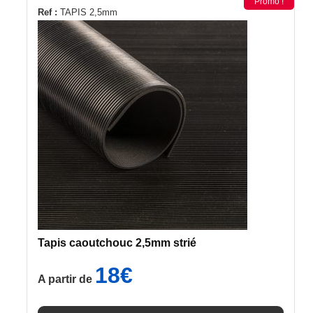
Promo !
Ce
Ref :
TAPIS 2,5mm
produit
a
plusieurs
variations.
Les
options
peuvent
être
choisies
sur
la
page
du
Tapis caoutchouc 2,5mm strié
produit
18
€
A partir de