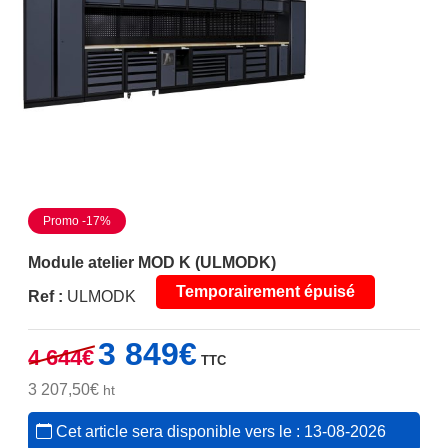
Promo -17%
Module atelier MOD K (ULMODK)
Temporairement épuisé
Ref :
ULMODK
Le
Le
3 849
€
4 644
€
TTC
prix
prix
initial
actuel
3 207,50
€
ht
était :
est :
Cet article sera disponible vers le : 13-08-2026
4
3