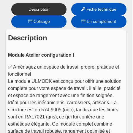
Le
Le
329
€
369
€
TTC
prix
prix
Description
Fiche technique
En stock
initial
actuel
était :
est :
Voir le produit
Colisage
En complément
369€.
329€.
1x
Armoire deux portes pour
Description
module UL68D2
199
€
TTC
Module Atelier configuration I
En stock
Voir le produit
✅ Aménagez un espace de travail propre, pratique et
fonctionnel
1x
Meuble poubelle, porte
Le module ULMODK est conçu pour offrir une solution
papier et armoire UL68TB
complète pour votre espace de travail. Il allie praticité
Le
Le
229
€
249
€
TTC
prix
prix
et espace de rangement avec une finition soignée.
Plus que 2 en stock
initial
actuel
Idéal pour les mécaniciens, carrossiers, artisans. La
était :
est :
Voir le produit
structure est en RAL9005 (noir), tandis que les tiroirs
249€.
229€.
sont en RAL7021 (gris), ce qui lui confère une
1x
Servante 5 tiroirs pour
esthétique élégante. Ce module complet combine
module UL68SC
surface de travail robuste, rangement optimisé et