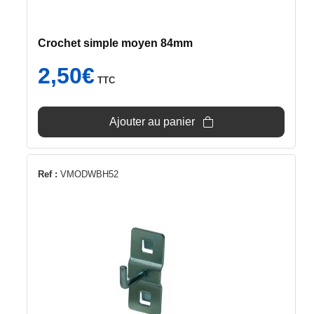
Crochet simple moyen 84mm
2,50
€
TTC
Ajouter au panier
Ref :
VMODWBH52