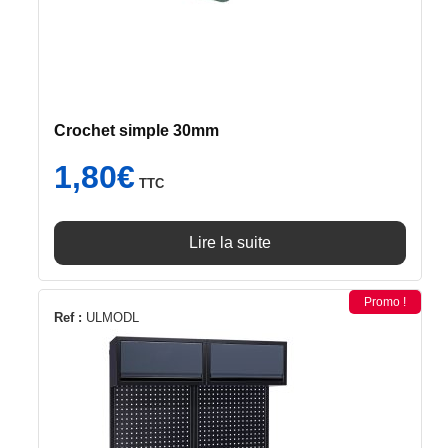
Crochet simple 30mm
1,80
€
TTC
Lire la suite
Promo !
Ref :
ULMODL