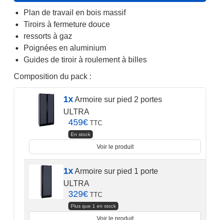
644€.
849€.
Plan de travail en bois massif
Tiroirs à fermeture douce
ressorts à gaz
Poignées en aluminium
Guides de tiroir à roulement à billes
Composition du pack :
1x
Armoire sur pied 2 portes
ULTRA
459
€
TTC
En stock
Voir le produit
1x
Armoire sur pied 1 porte
ULTRA
329
€
TTC
Plus que 1 en stock
Voir le produit