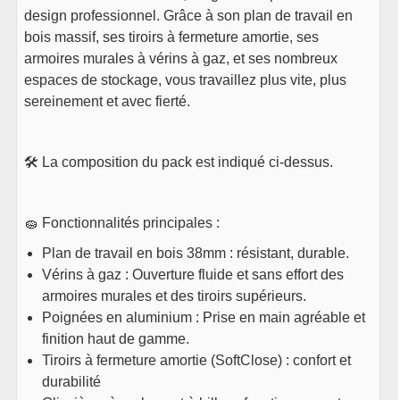
Le
Le
289
€
310
€
TTC
design professionnel. Grâce à son plan de travail en
prix
prix
Plus que 1 en stock
bois massif, ses tiroirs à fermeture amortie, ses
initial
actuel
était :
est :
Voir le produit
armoires murales à vérins à gaz, et ses nombreux
310€.
289€.
espaces de stockage, vous travaillez plus vite, plus
16x
Raccordement pour
sereinement et avec fierté.
module Ultra
12,50
€
TTC
🛠️ La composition du pack est indiqué ci-dessus.
En stock
Quantité insuffisante (dispo: 6)
Voir le produit
🧽 Fonctionnalités principales :
7x
Panneau perforé pour
Plan de travail en bois 38mm : résistant, durable.
module UL10BP
Vérins à gaz : Ouverture fluide et sans effort des
45
€
TTC
armoires murales et des tiroirs supérieurs.
En stock
Poignées en aluminium : Prise en main agréable et
Quantité insuffisante (dispo: 4)
finition haut de gamme.
Voir le produit
Tiroirs à fermeture amortie (SoftClose) : confort et
durabilité
7x
Armoire a suspendre