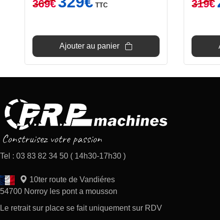
329
€
369
€
319
€
TTC
prix
prix
initial
actuel
i
était :
est :
é
369€.
329€.
Ajouter au panier
Tel : 03 83 82 34 50 ( 14h30-17h30 )
10ter route de Vandiéres
54700 Norroy les pont a mousson
Le retrait sur place se fait uniquement sur RDV