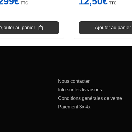
299
€
12,50
€
TTC
TTC
prix
prix
nitial
actuel
tait :
est :
319€.
299€.
Ajouter au panier
Ajouter au panier
Nous contacter
Info sur les livraisons
Conditions générales de vente
Paiement 3x 4x