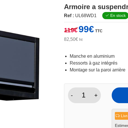
Armoire a suspend
Ref :
UL68WD1
En stock
Le
Le
99
€
119
€
TTC
prix
prix
initial
actuel
82,50
€
ht
était :
est :
119€.
99€.
Manche en aluminium
Ressorts à gaz intégrés
Montage sur la paroi arrière
-
+
quantité
de
Armoire
Livr
a
suspendre
Estimer