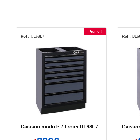
Promo !
Ref :
UL68L7
Ref :
UL6
Caisson module 7 tiroirs UL68L7
Caisson
Le
Le