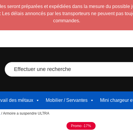
es seront préparées et expédiées dans la mesure du possible 
:
Les délais annoncés par les transporteurs ne peuvent pas toujour
commandes.
Effectuer une recherche
avail des métaux
Mobilier / Servantes
Mini chargeur 
A
/ Armoire a suspendre ULTRA
Promo -17%