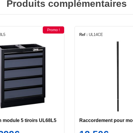
Produits complémentaires
Promo !
8L5
Ref :
UL14CE
 module 5 tiroirs UL68L5
Raccordement pour mod
Le
Le