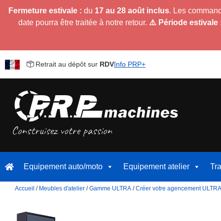
Fermeture estivale :
du
17 au 28 août inclus
. Les command
date pourra être traitée à notre retour.
⚠️ Période estivale 
Retrait au dépôt sur
RDV
Info PRP+
Equipement auto/moto
Equipement atelier
Tr
Accueil
/
Meubles d'atelier
/
Gamme ULTRA
/
Créer votre agencement ULTR