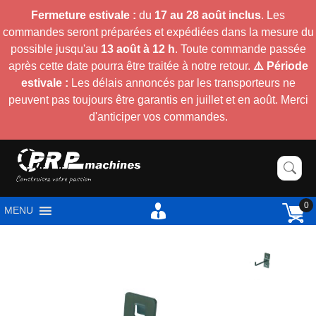
Fermeture estivale :
du
17 au 28 août inclus
. Les
commandes seront préparées et expédiées dans la mesure du
possible jusqu'au
13 août à 12 h
. Toute commande passée
après cette date pourra être traitée à notre retour.
⚠️ Période
estivale :
Les délais annoncés par les transporteurs ne
peuvent pas toujours être garantis en juillet et en août. Merci
d'anticiper vos commandes.
0
MENU