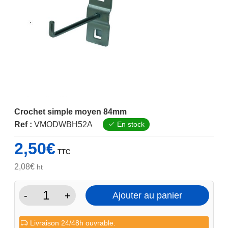
Crochet simple moyen 84mm
Ref :
VMODWBH52A
En stock
2,50
€
TTC
2,08
€
ht
-
+
Ajouter au panier
quantité
de
Livraison 24/48h ouvrable.
Crochet