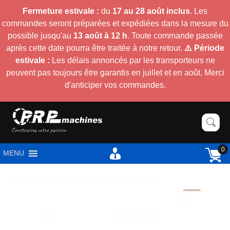
Fermeture estivale :
du
17 au 28 août inclus
. Les
commandes seront préparées et expédiées dans la mesure du
possible jusqu'au
13 août à 12 h
. Toute commande passée
après cette date pourra être traitée à notre retour.
⚠️ Période
estivale :
Les délais annoncés par les transporteurs ne
peuvent pas toujours être garantis en juillet et en août. Merci
d'anticiper vos commandes.
0
MENU