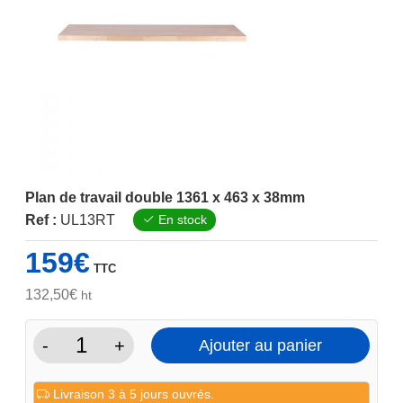
Plan de travail double 1361 x 463 x 38mm
Ref :
UL13RT
En stock
159
€
TTC
132,50
€
ht
-
+
Ajouter au panier
quantité
de
Livraison 3 à 5 jours ouvrés.
Plan