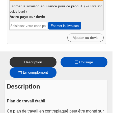
de
Estimer la livraison en France pour ce produit.
(
Livraison
travail
poids lourd ) :
double
Autre pays sur devis
1361
Estimer la livraison
x
463
Ajouter au devis
x
38mm
Description
Colisage
En complément
Description
Plan de travail établi
Ce plan de travail en contreplaqué peut être monté sur