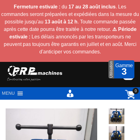
Fermeture estivale :
du
17 au 28 août inclus
. Les
commandes seront préparées et expédiées dans la mesure du
possible jusqu'au
13 août à 12 h
. Toute commande passée
après cette date pourra être traitée à notre retour.
⚠️ Période
estivale :
Les délais annoncés par les transporteurs ne
peuvent pas toujours être garantis en juillet et en août. Merci
d'anticiper vos commandes.
Utilisation
Gamme
3
0
MENU