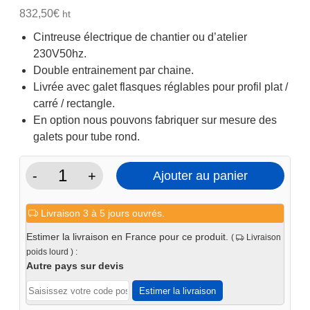
initial
actuel
832,50
€
ht
était :
est :
Cintreuse électrique de chantier ou d’atelier
1
999€.
230V50hz.
249€.
Double entrainement par chaine.
Livrée avec galet flasques réglables pour profil plat /
carré / rectangle.
En option nous pouvons fabriquer sur mesure des
galets pour tube rond.
-
+
Ajouter au panier
quantité
de
Livraison 3 à 5 jours ouvrés.
Cintreuse
à
Estimer la livraison en France pour ce produit.
(
Livraison
galet
poids lourd ) :
électrique
Autre pays sur devis
BM10R2
Estimer la livraison