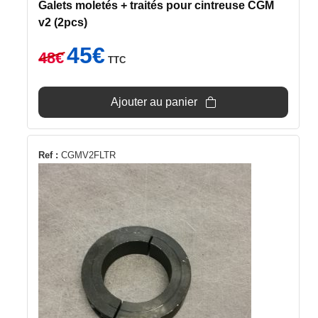
Galets moletés + traités pour cintreuse CGM
v2 (2pcs)
Le
Le
45
€
48
€
TTC
prix
prix
initial
actuel
était :
est :
Ajouter au panier
48€.
45€.
Ref :
CGMV2FLTR