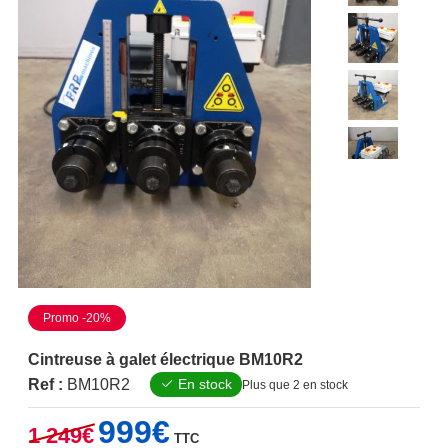
Promo -20%
Cintreuse à galet électrique BM10R2
Ref :
BM10R2
En stock
Plus que 2 en stock
Le
Le
999
€
1 249
€
TTC
prix
prix