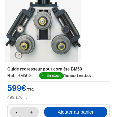
Guide redresseur pour cornière BM50
Ref :
BM50GL
En stock
Plus que 1 en stock
599
€
TTC
499,17
€
ht
-
+
Ajouter au panier
quantité