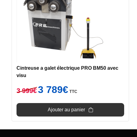
Cintreuse a galet électrique PRO BM50 avec
visu
Le
Le
3 789
€
3 999
€
TTC
prix
prix
initial
actuel
était :
est :
Ajouter au panier
3
3
999€.
789€.