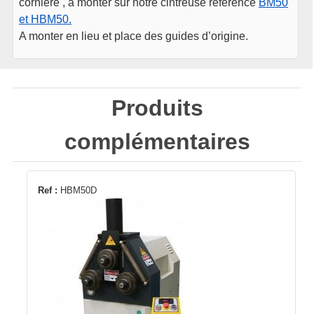
cornière , à monter sur notre cintreuse référence
BM50
et HBM50.
A monter en lieu et place des guides d’origine.
Produits
complémentaires
Ref :
HBM50D