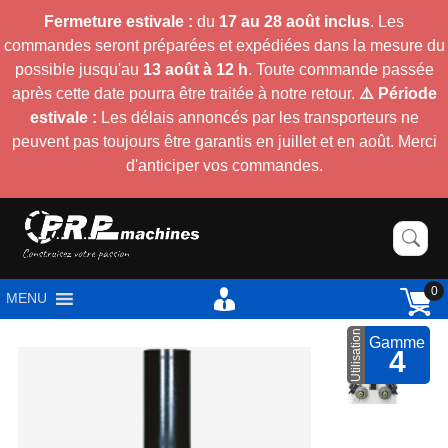
Fermeture estivale :
du
17 au 28 août inclus
. Les
commandes seront préparées et expédiées dans la mesure du
possible jusqu'au
13 août à 12 h
. Toute commande passée
après cette date pourra être traitée à notre retour.
⚠️ Période
estivale :
Les délais annoncés par les transporteurs ne
peuvent pas toujours être garantis en juillet et en août. Merci
d'anticiper vos commandes.
0
MENU
Utilisation
Gamme
4