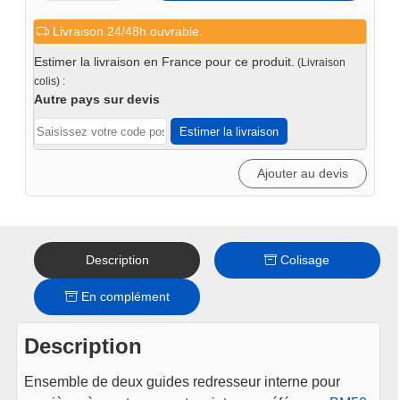
de
Livraison 24/48h ouvrable.
Guide
redresseur
Estimer la livraison en France pour ce produit.
(Livraison
pour
colis) :
cornière
Autre pays sur devis
BM50
Estimer la livraison
Ajouter au devis
Description
Colisage
En complément
Description
Ensemble de deux guides redresseur interne pour