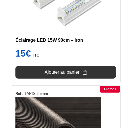
7x
Socle réglable – Iron
Éclairage LED 15W 90cm – Iron
15
€
TTC
Ajouter au panier
Promo !
Ce
Ref :
TAPIS 2,5mm
produit
a
plusieurs
variations.
Les