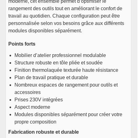
moderne, cet ensemble permet d’optimiser le
119
€
TTC
rangement des outils tout en améliorant le confort de
En stock
travail au quotidien. Chaque configuration peut être
Voir le produit
personnalisée selon vos besoins grâce aux différents
modules disponibles séparément.
1x
Meuble haut d’angle – Iron
210
€
TTC
Points forts
Plus que 1 en stock
Mobilier d’atelier professionnel modulable
Voir le produit
Structure robuste en tôle pliée et soudée
Finition thermolaquée texturée haute résistance
8x
Panneau perforé grand –
Plan de travail pratique et durable
Iron
Nombreux espaces de rangement pour outils et
24
€
TTC
accessoires
En stock
Prises 230V intégrées
Voir le produit
Aspect moderne
Modules disponibles séparément pour créer votre
4x
Panneau perforé pour
propre composition
meuble angle – Iron
30
€
Fabrication robuste et durable
TTC