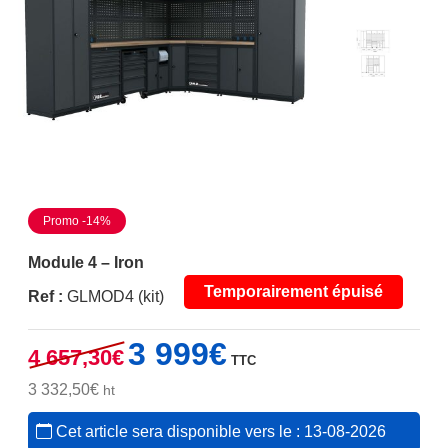
Promo -14%
Module 4 – Iron
Temporairement épuisé
Ref :
GLMOD4 (kit)
Le
Le
3 999
€
4 657,30
€
TTC
prix
prix
initial
actuel
3 332,50
€
ht
était :
est :
Cet article sera disponible vers le : 13-08-2026
4
3