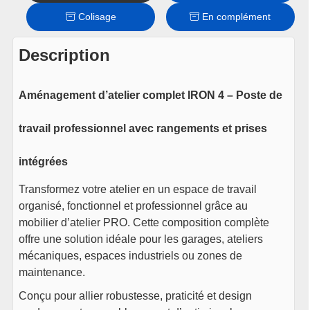
Colisage
En complément
Voir le produit
Description
1x
Armoire à outil basse 2
portes – Iron
215
€
TTC
Aménagement d’atelier complet IRON 4 – Poste de
En stock
Voir le produit
travail professionnel avec rangements et prises
1x
Armoire haute 1 porte –
intégrées
Iron
420
€
Transformez votre atelier en un espace de travail
TTC
organisé, fonctionnel et professionnel grâce au
Temporairement épuisé
mobilier d’atelier PRO. Cette composition complète
Dispo vers le : 13-08-2026
offre une solution idéale pour les garages, ateliers
Voir le produit
mécaniques, espaces industriels ou zones de
maintenance.
5x
Armoire suspendue mural
Conçu pour allier robustesse, praticité et design
1 porte – Iron