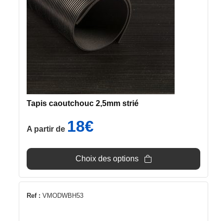
options
peuvent
être
choisies
sur
la
page
du
Tapis caoutchouc 2,5mm strié
produit
18
€
A partir de
Choix des options
Ref :
VMODWBH53