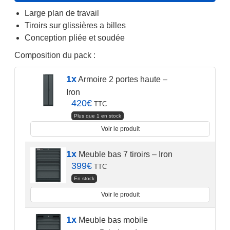
657,30€.
999€.
Large plan de travail
Tiroirs sur glissières a billes
Conception pliée et soudée
Composition du pack :
1x
Armoire 2 portes haute –
Iron
420
€
TTC
Plus que 1 en stock
Voir le produit
1x
Meuble bas 7 tiroirs – Iron
399
€
TTC
En stock
Voir le produit
1x
Meuble bas mobile