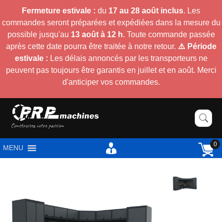
Fermeture estivale :
du
17 au 28 août inclus
. Les
commandes seront préparées et expédiées dans la mesure du
possible jusqu'au
13 août à 12 h
. Toute commande passée
après cette date pourra être traitée à notre retour.
⚠️ Période
estivale :
Les délais annoncés par les transporteurs ne
peuvent pas toujours être garantis en juillet et en août. Merci
d'anticiper vos commandes.
0
MENU