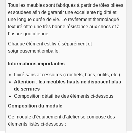
En stock
Tous les meubles sont fabriqués à partir de tôles pliées
Voir le produit
et soudées afin de garantir une excellente rigidité et
une longue durée de vie. Le revêtement thermolaqué
1x
Plan de travail triple bois
texturé offre une très bonne résistance aux chocs et à
massif – Iron
l’usure quotidienne.
225
€
TTC
Chaque élément est livré séparément et
Plus que 2 en stock
soigneusement emballé.
Voir le produit
Informations importantes
1x
Plan de travail double bois
massif – Iron
Livré sans accessoires (crochets, bacs, outils, etc.)
145
€
TTC
Attention : les meubles hauts ne disposent plus
En stock
de serrures
Voir le produit
Composition détaillée des éléments ci-dessous
Composition du module
1x
Plan de travail angle bois
Ce module d’équipement d’atelier se compose des
massif – Iron
168
€
éléments listés ci-dessous :
TTC
Plus que 1 en stock