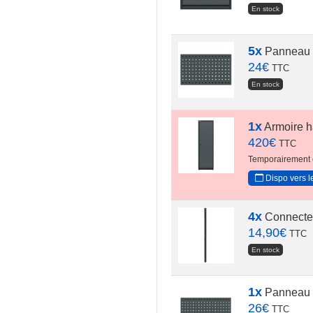
En stock
5x
Panneau p
24
€
TTC
En stock
1x
Armoire ha
420
€
TTC
Temporairement 
Dispo vers l
4x
Connecteur
14,90
€
TTC
En stock
1x
Panneau pe
26
€
TTC