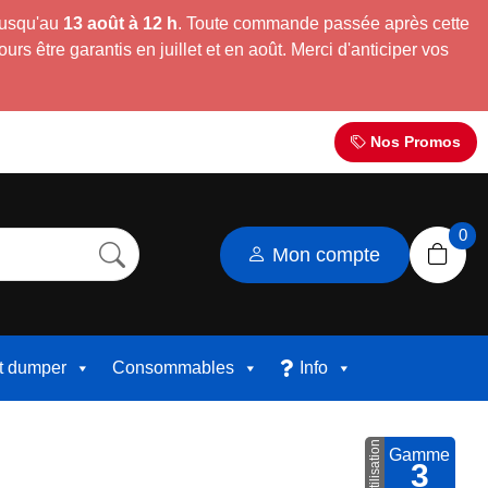
jusqu'au
13 août à 12 h
. Toute commande passée après cette
s être garantis en juillet et en août. Merci d'anticiper vos
Nos Promos
0
Mon compte
et dumper
Consommables
Info
Utilisation
Gamme
3