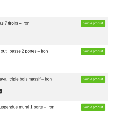
 7 tiroirs – Iron
Voir le produit
outil basse 2 portes – Iron
Voir le produit
avail triple bois massif – Iron
Voir le produit
k
uspendue mural 1 porte – Iron
Voir le produit