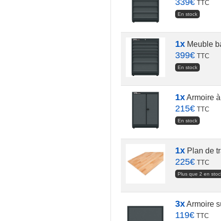
339
€
TTC
En stock
1x
Meuble bas
399
€
TTC
En stock
1x
Armoire à 
215
€
TTC
En stock
1x
Plan de tr
225
€
TTC
Plus que 2 en stoc
3x
Armoire s
119
€
TTC