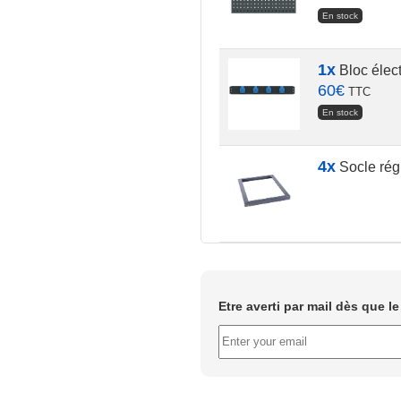
En stock
1x
Bloc élect
60
€
TTC
En stock
4x
Socle régl
Etre averti par mail dès que l