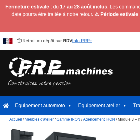
Fermeture estivale :
du
17 au 28 août inclus
. Les command
date pourra être traitée à notre retour.
⚠️ Période estivale 
Retrait au dépôt sur
RDV
Info PRP+
Equipement auto/moto
Equipement atelier
Tr
Accueil
/
Meubles d'atelier
/
Gamme IRON
/
Agencement IRON
/ Module 3 – I