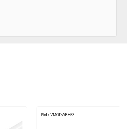
Ref :
VMODWBH53