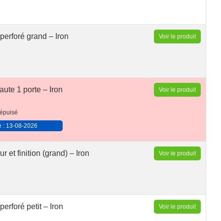
erforé grand – Iron
Voir le produit
ute 1 porte – Iron
Voir le produit
épuisé
e : 13-08-2026
 et finition (grand) – Iron
Voir le produit
rforé petit – Iron
Voir le produit