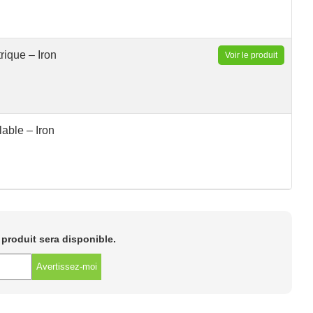
rique – Iron
Voir le produit
able – Iron
e produit sera disponible.
Avertissez-moi