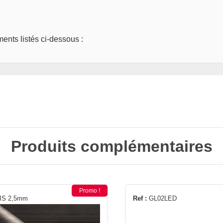
nts listés ci-dessous :
Produits complémentaires
Promo !
IS 2,5mm
Ref :
GL02LED