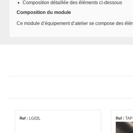
Composition détaillée des éléments ci-dessous
Composition du module
Ce module d’équipement d’atelier se compose des éléme
Ce
Ref :
LG02L
Ref :
TAP
produit
a