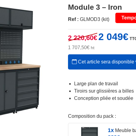
Module 3 – Iron
Tempo
Ref :
GLMOD3 (kit)
Le
Le
2 049
€
2 220,60
€
TT
prix
pri
initial
act
1 707,50
€
ht
était :
est 
Cet article sera disponible 
2
2
220,60€.
049
Large plan de travail
Tiroirs sur glissières a billes
Conception pliée et soudée
Composition du pack :
1x
Meuble bas