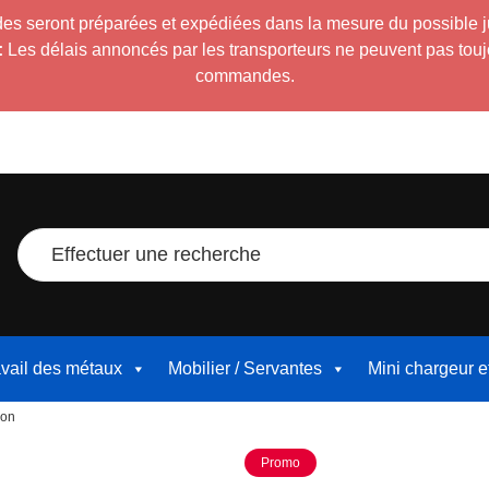
es seront préparées et expédiées dans la mesure du possible 
:
Les délais annoncés par les transporteurs ne peuvent pas toujour
commandes.
Effectuer une recherche
avail des métaux
Mobilier / Servantes
Mini chargeur 
ron
Promo