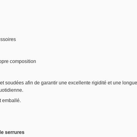
ssoires
opre composition
 et soudées afin de garantir une excellente rigidité et une long
uotidienne.
t emballé.
de serrures