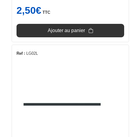
2,50
€
TTC
Ajouter au panier
Ref :
LG02L