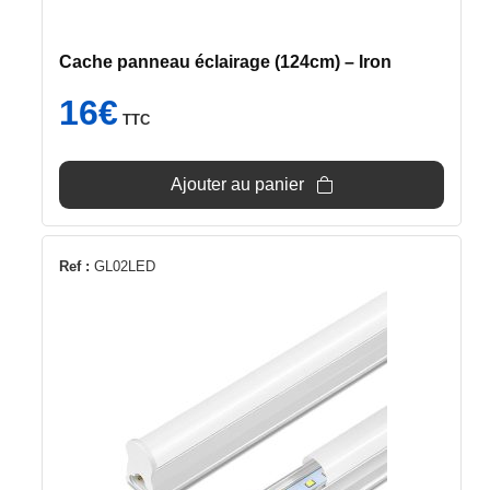
Cache panneau éclairage (124cm) – Iron
16
€
TTC
Ajouter au panier
Ref :
GL02LED