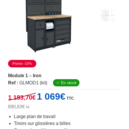
Promo -10%
Module 1 – Iron
Ref :
GLMOD1 (kit)
En stock
Le
Le
1 069
€
1 183,70
€
TTC
prix
prix
initial
actuel
890,83
€
ht
était :
est :
Large plan de travail
1
1
Tiroirs sur glissières a billes
183,70€.
069€.