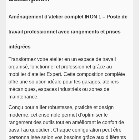
Voir le produit
1x
Panneau perforé petit –
Aménagement d’atelier complet IRON 1 – Poste de
Iron
26
€
TTC
travail professionnel avec rangements et prises
En stock
intégrées
Voir le produit
Transformez votre atelier en un espace de travail
1x
Bloc électrique – Iron
organisé, fonctionnel et professionnel grâce au
60
€
TTC
mobilier d’atelier Expert. Cette composition complète
En stock
offre une solution idéale pour les garages, ateliers
Voir le produit
mécaniques, espaces industriels ou zones de
maintenance.
2x
Socle réglable – Iron
Conçu pour allier robustesse, praticité et design
moderne, cet ensemble permet d’optimiser le
rangement des outils tout en améliorant le confort de
travail au quotidien. Chaque configuration peut être
personnalisée selon vos besoins grâce aux différents