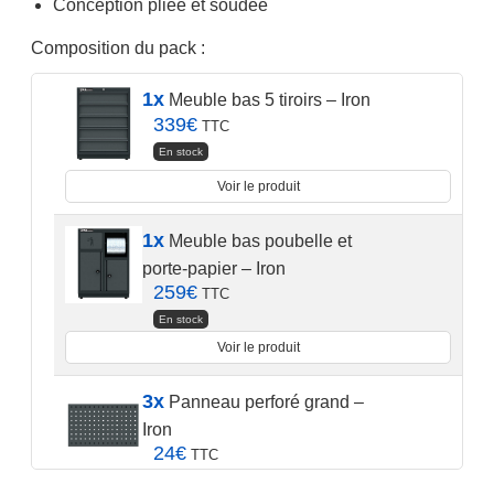
Conception pliée et soudée
Composition du pack :
1x
Meuble bas 5 tiroirs – Iron
339
€
TTC
En stock
Voir le produit
1x
Meuble bas poubelle et
porte-papier – Iron
259
€
TTC
En stock
Voir le produit
3x
Panneau perforé grand –
Iron
24
€
TTC
En stock