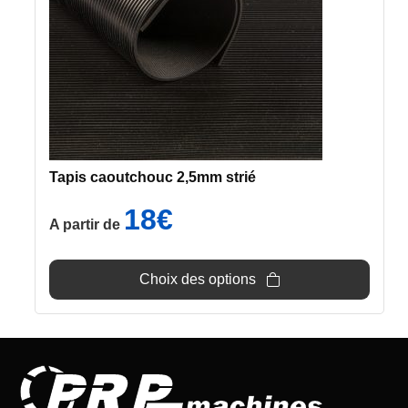
options
peuvent
être
choisies
sur
la
page
du
Tapis caoutchouc 2,5mm strié
produit
18
€
A partir de
Choix des options