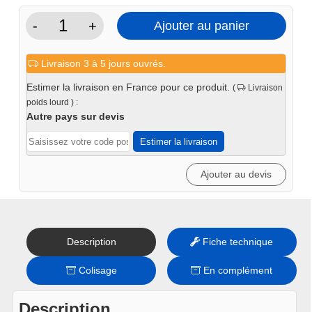
Voir le produit
-
+
Ajouter au panier
quantité
2x
Armoire suspendue mural
de
1 porte – Iron
Livraison 3 à 5 jours ouvrés.
Module
119
€
TTC
1
Estimer la livraison en France pour ce produit.
(
Livraison
En stock
-
poids lourd ) :
Voir le produit
Iron
Autre pays sur devis
Estimer la livraison
1x
Plan de travail double bois
massif – Iron
Ajouter au devis
145
€
TTC
En stock
Voir le produit
Description
Fiche technique
3x
Connecteur et finition
(grand) – Iron
Colisage
En complément
14,90
€
TTC
En stock
Description