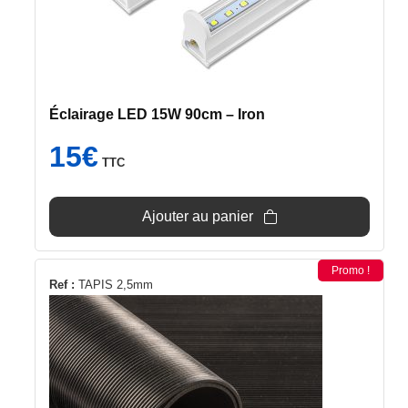
Éclairage LED 15W 90cm – Iron
15
€
TTC
Ajouter au panier
Promo !
Ce
Ref :
TAPIS 2,5mm
produit
a
plusieurs
variations.
Les