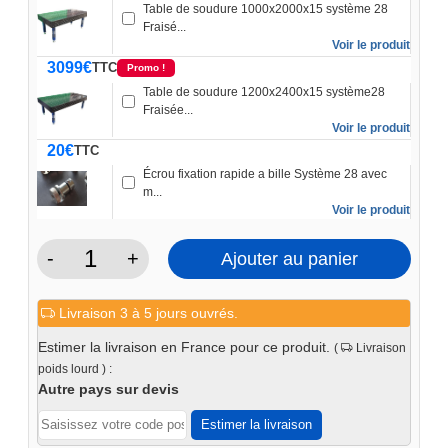
Table de soudure 1000x2000x15 système 28
Fraisé...
Voir le produit
3099
€
TTC
Promo !
Table de soudure 1200x2400x15 système28
Fraisée...
Voir le produit
20
€
TTC
Écrou fixation rapide a bille Système 28 avec
m...
Voir le produit
-
+
Ajouter au panier
quantité
de
Livraison 3 à 5 jours ouvrés.
Rallonge
de
Estimer la livraison en France pour ce produit.
(
Livraison
table
poids lourd ) :
1M
Autre pays sur devis
système
Estimer la livraison
28