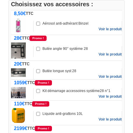
Choisissez vos accessoires :
8,50
€
TTC
Aérosol anti-adhérant Binzel
Voir le produit
28
€
TTC
Promo !
Butée angle 90° système 28
Voir le produit
20
€
TTC
Butée longue syst 28
Voir le produit
1059
€
TTC
Promo !
Kit démarrage accessoires systéme28 n°1
Voir le produit
110
€
TTC
Promo !
Liquide anti-grattons 10L
Voir le produit
2199
€
TTC
Promo !