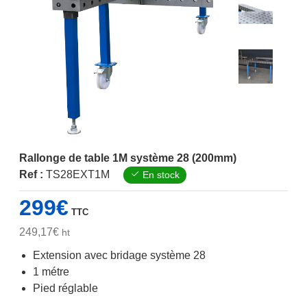
Rallonge de table 1M système 28 (200mm)
Ref :
TS28EXT1M
En stock
299
€
TTC
249,17
€
ht
Extension avec bridage système 28
1 métre
Pied réglable