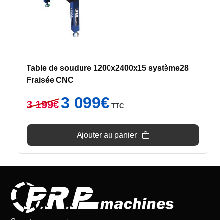
Table de soudure 1200x2400x15 système28
Fraisée CNC
Le
Le
3 099
€
3 199
€
TTC
prix
prix
initial
actuel
était :
est :
Ajouter au panier
3
3
199€.
099€.