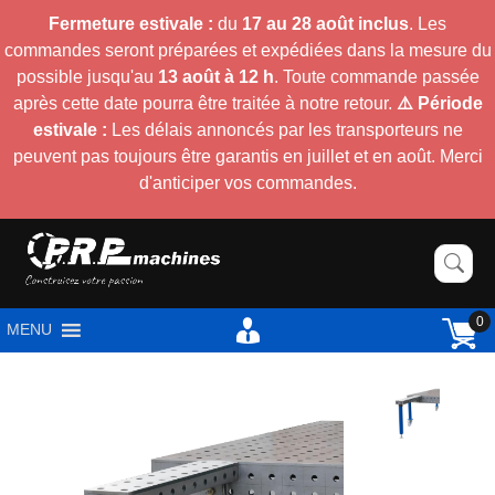
Fermeture estivale :
du
17 au 28 août inclus
. Les
commandes seront préparées et expédiées dans la mesure du
possible jusqu'au
13 août à 12 h
. Toute commande passée
après cette date pourra être traitée à notre retour.
⚠️ Période
estivale :
Les délais annoncés par les transporteurs ne
peuvent pas toujours être garantis en juillet et en août. Merci
d'anticiper vos commandes.
0
MENU