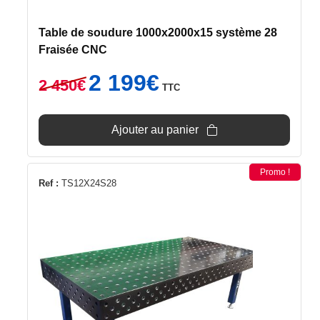
Table de soudure 1000x2000x15 système 28
Fraisée CNC
Le
Le
2 199
€
2 450
€
TTC
prix
prix
initial
actuel
était :
est :
Ajouter au panier
2
2
450€.
199€.
Promo !
Ref :
TS12X24S28