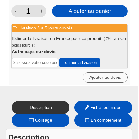
-
+
Ajouter au panier
quantité
de
Livraison 3 à 5 jours ouvrés.
Table
de
Estimer la livraison en France pour ce produit.
(
Livraison
soudure
poids lourd ) :
1000x2000x15
Autre pays sur devis
système
Estimer la livraison
28
Fraisée
Ajouter au devis
CNC
Description
Fiche technique
Colisage
En complément
Description