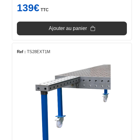
139
€
TTC
Ajouter au panier
Ref :
TS28EXT1M