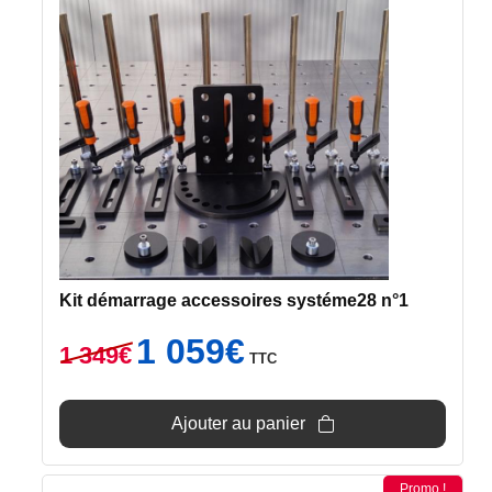
Kit démarrage accessoires systéme28 n°1
Le
Le
1 059
€
1 349
€
TTC
prix
prix
initial
actuel
était :
est :
Ajouter au panier
1
1
349€.
059€.
Promo !