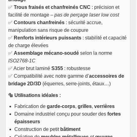
✅
Trous fraisés et chanfreinés CNC
: précision et
facilité de montage –
pas de perçage laser low cost
✅
Contours chanfreinés
: sécurité accrue,
manipulation sans risque de coupure
✅
Renforts intérieurs puissants
: stabilité et capacité
de charge élevées
✅
Assemblage mécano-soudé
selon la norme
ISO2768-1C
✅ Acier brut laminé
S355
: robustesse
✅ Compatibilité avec notre gamme d’
accessoires de
bridage 2D/3D
(équerres, serre-joints, étaux…)
🔩 Utilisations idéales :
Fabrication de
garde-corps
,
grilles
,
verrières
Domaine industriel conçu pour souder des
fortes
épaisseurs
Construction de petit
bâtiment
Création de
meubles métalliques
et
œuvres