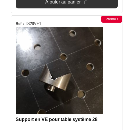
Ajouter au panier
25€.
19€.
Promo !
Ref :
TS28VE1
Support en VE pour table système 28
Le
Le