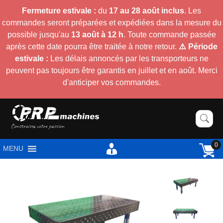
Fermeture estivale :
du
17 au 28 août inclus
. Les
commandes seront préparées et expédiées dans la mesure du
possible jusqu'au
13 août à 12 h
. Toute commande passée
après cette date pourra être traitée à notre retour.
⚠️ Période
estivale :
Les délais annoncés par les transporteurs ne
peuvent pas toujours être garantis en juillet et en août. Merci
d'anticiper vos commandes.
0
MENU