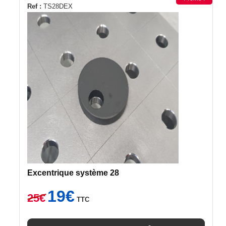
Ref :
TS28DEX
Excentrique système 28
Le
Le
19
€
25
€
TTC
prix
prix
initial
actuel
était :
est :