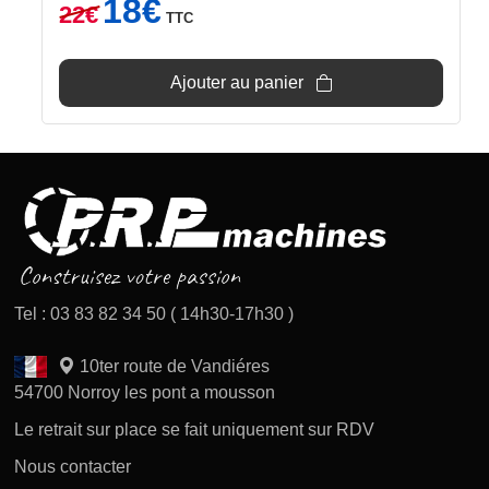
18
€
22
€
TTC
prix
prix
initial
actuel
était :
est :
Ajouter au panier
22€.
18€.
Tel : 03 83 82 34 50 ( 14h30-17h30 )
10ter route de Vandiéres
54700 Norroy les pont a mousson
Le retrait sur place se fait uniquement sur RDV
Nous contacter