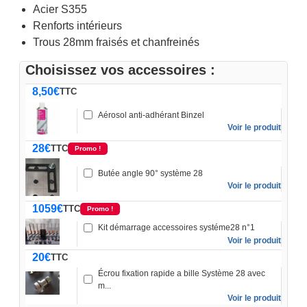
Acier S355
Renforts intérieurs
Trous 28mm fraisés et chanfreinés
Choisissez vos accessoires :
8,50
€
TTC
Aérosol anti-adhérant Binzel
Voir le produit
28
€
TTC
Promo !
Butée angle 90° système 28
Voir le produit
1059
€
TTC
Promo !
Kit démarrage accessoires systéme28 n°1
Voir le produit
20
€
TTC
Écrou fixation rapide a bille Système 28 avec
m...
Voir le produit