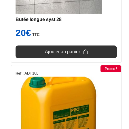
Butée longue syst 28
20
€
TTC
Ajouter au panier
Promo !
Ref :
ADH10L