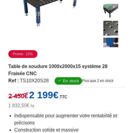
Promo -10%
Table de soudure 1000x2000x15 système 28
Fraisée CNC
Ref :
TS10X20S28
En stock
Plus que 2 en stock
Le
Le
2 199
€
2 450
€
TTC
prix
prix
initial
actuel
1 832,50
€
ht
était :
est :
Indispensable pour augmenter votre rentabilité et
2
2
précisons
450€.
199€.
Construction solide et massive