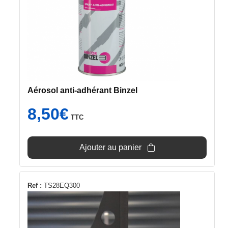
Aérosol anti-adhérant Binzel
8,50
€
TTC
Ajouter au panier
Ref :
TS28EQ300