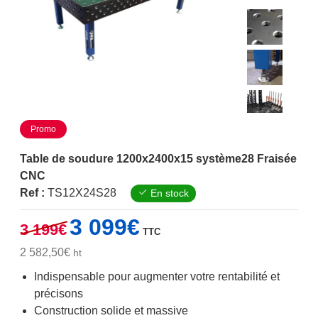
Promo
Table de soudure 1200x2400x15 système28 Fraisée
CNC
Ref :
TS12X24S28
En stock
Le
Le
3 099
€
3 199
€
TTC
prix
prix
initial
actuel
2 582,50
€
ht
était :
est :
Indispensable pour augmenter votre rentabilité et
3
3
précisons
199€.
099€.
Construction solide et massive