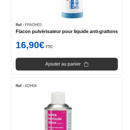
Ref :
FPADH03
Flacon pulvérisateur pour liquide anti-grattons
16,90
€
TTC
Ajouter au panier
Ref :
ADH04