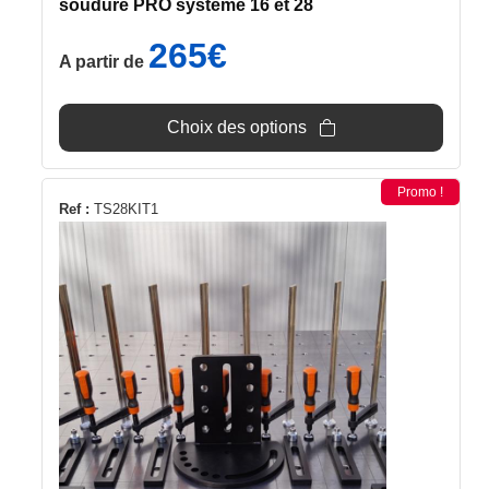
soudure PRO système 16 et 28
produit
265
€
A partir de
Choix des options
Promo !
Ref :
TS28KIT1