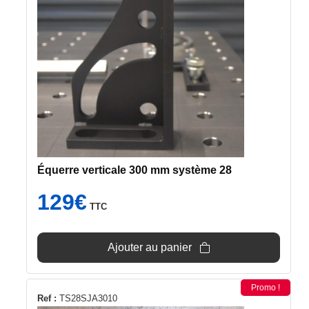
Équerre verticale 300 mm système 28
129
€
TTC
Ajouter au panier
Promo !
Ref :
TS28SJA3010