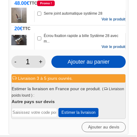
48.00
€
TTC
Promo !
Serre joint automatique système 28
Voir le produit
20
€
TTC
Écrou fixation rapide a bille Système 28 avec
m...
Voir le produit
-
+
Ajouter au panier
quantité
de
Livraison 3 à 5 jours ouvrés.
Table
de
Estimer la livraison en France pour ce produit.
(
Livraison
soudure
poids lourd ) :
1200x2400x15
Autre pays sur devis
système28
Estimer la livraison
Fraisée
CNC
Ajouter au devis