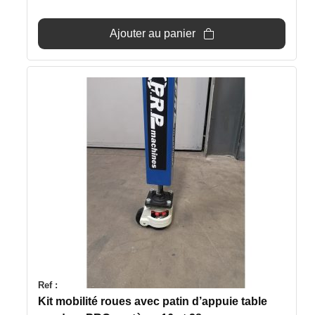
Ajouter au panier
Ce
produit
a
plusieurs
variations.
Les
options
peuvent
être
choisies
sur
la
Ref :
page
Kit mobilité roues avec patin d’appuie table
du