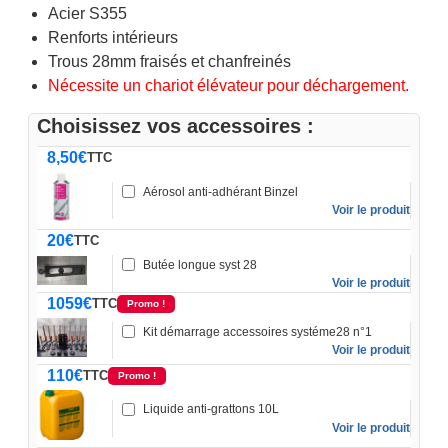
Acier S355
Renforts intérieurs
Trous 28mm fraisés et chanfreinés
Nécessite un chariot élévateur pour déchargement.
Choisissez vos accessoires :
8,50
€
TTC
Aérosol anti-adhérant Binzel
Voir le produit
20
€
TTC
Butée longue syst 28
Voir le produit
1059
€
TTC
Promo !
Kit démarrage accessoires systéme28 n°1
Voir le produit
110
€
TTC
Promo !
Liquide anti-grattons 10L
Voir le produit