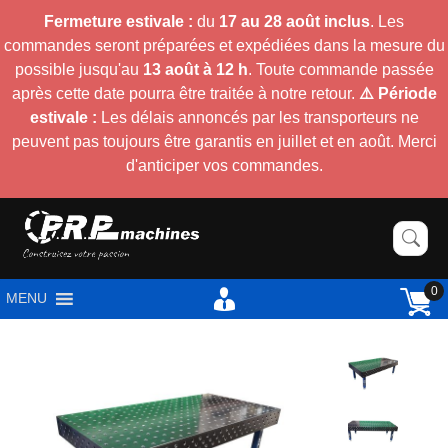
Fermeture estivale :
du
17 au 28 août inclus
. Les
commandes seront préparées et expédiées dans la mesure du
possible jusqu'au
13 août à 12 h
. Toute commande passée
après cette date pourra être traitée à notre retour.
⚠️ Période
estivale :
Les délais annoncés par les transporteurs ne
peuvent pas toujours être garantis en juillet et en août. Merci
d'anticiper vos commandes.
0
MENU