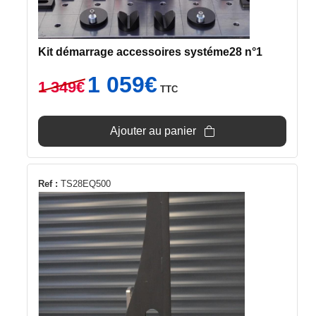
Kit démarrage accessoires systéme28 n°1
Le
Le
1 059
€
1 349
€
TTC
prix
prix
initial
actuel
était :
est :
Ajouter au panier
1
1
349€.
059€.
Ref :
TS28EQ500