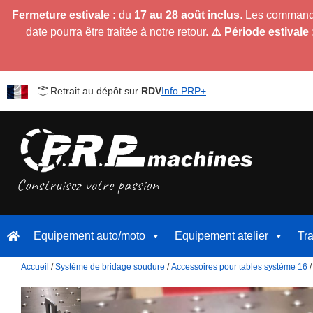
Fermeture estivale :
du
17 au 28 août inclus
. Les command
date pourra être traitée à notre retour.
⚠️ Période estivale 
Retrait au dépôt sur
RDV
Info PRP+
Equipement auto/moto
Equipement atelier
Tr
Accueil
/
Système de bridage soudure
/
Accessoires pour tables système 16
/