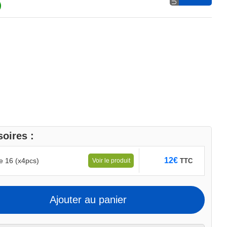
oires :
12
€
 16 (x4pcs)
TTC
Voir le produit
Ajouter au panier