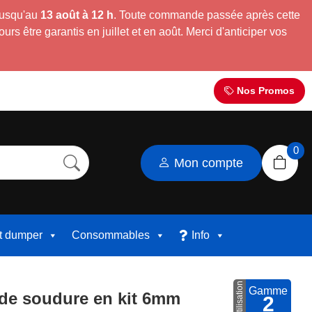
jusqu'au
13 août à 12 h
. Toute commande passée après cette
s être garantis en juillet et en août. Merci d'anticiper vos
Nos Promos
0
Mon compte
et dumper
Consommables
Info
Utilisation
Gamme
 de soudure en kit 6mm
2