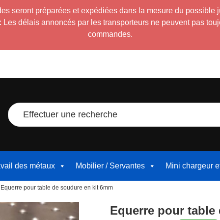
es seront préparées et expédiées dans la mesure du possible 
:
Les délais annoncés par les transporteurs ne peuvent pas toujour
commandes.
Effectuer une recherche
avail des métaux
Mobilier / Servantes
Mini chargeur 
 Equerre pour table de soudure en kit 6mm
Equerre pour table