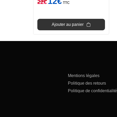
12
€
22
€
TTC
prix
prix
initial
actuel
était :
est :
22€.
12€.
Ajouter au panier
Mentions légales
Politique des retours
Politique de confidentialité