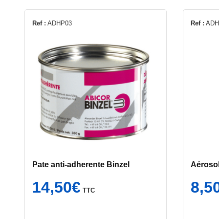
Ref :
ADHP03
Ref :
ADH
Pate anti-adherente Binzel
Aérosol
14,50
€
8,5
TTC