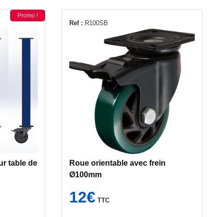
Promo !
Ref :
R100SB
ur table de
Roue orientable avec frein
Ø100mm
12
€
TTC