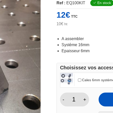
Ref :
EQ100KIT
En stock
12
€
TTC
10
€
ht
A assembler
Système 16mm
Epaisseur 6mm
Choisissez vos access
Cales 6mm système
-
+
quantité
de