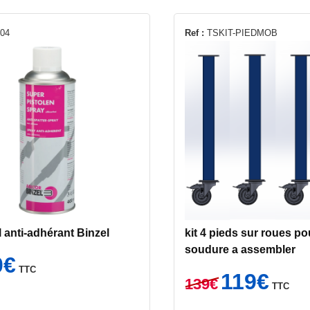
04
Ref :
TSKIT-PIEDMOB
 anti-adhérant Binzel
kit 4 pieds sur roues po
soudure a assembler
0
€
TTC
Le
Le
119
€
139
€
TTC
prix
prix
initial
actuel