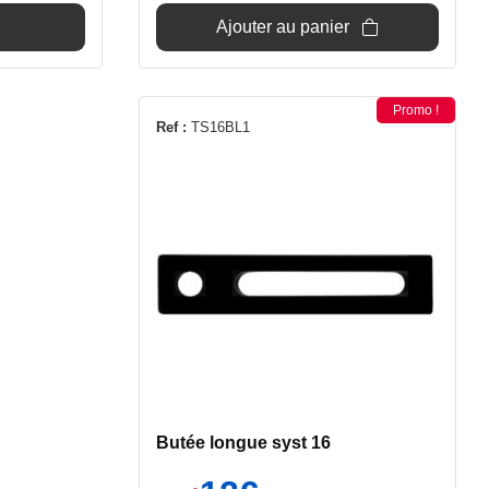
Ajouter au panier
Promo !
Ref :
TS16BL1
Butée longue syst 16
Le
Le