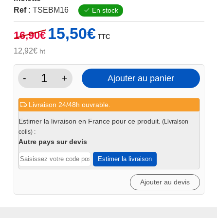
Ref :
TSEBM16
En stock
Le
Le
15,50
€
16,90
€
TTC
prix
prix
initial
actuel
12,92
€
ht
était :
est :
16,90€.
15,50€.
-
+
Ajouter au panier
quantité
de
Livraison 24/48h ouvrable.
Écrou
fixation
Estimer la livraison en France pour ce produit.
(Livraison
rapide
colis) :
a
Autre pays sur devis
bille
Estimer la livraison
Système
16
Ajouter au devis
avec
molette