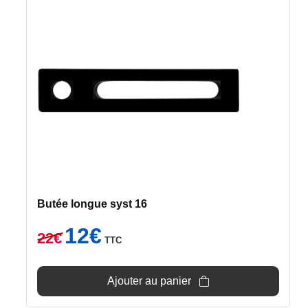
Butée longue syst 16
Le
Le
12
€
22
€
TTC
prix
prix
initial
actuel
était :
est :
Ajouter au panier
22€.
12€.