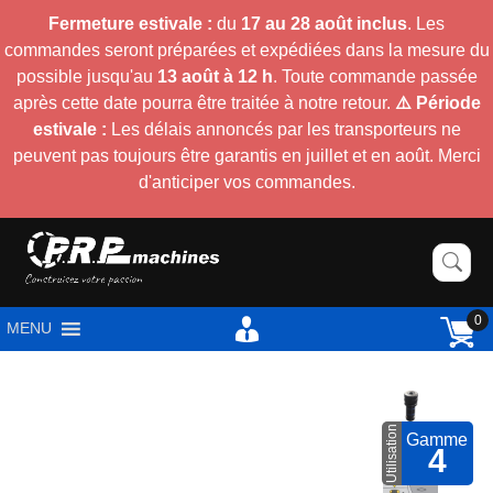
Fermeture estivale :
du
17 au 28 août inclus
. Les
commandes seront préparées et expédiées dans la mesure du
possible jusqu'au
13 août à 12 h
. Toute commande passée
après cette date pourra être traitée à notre retour.
⚠️ Période
estivale :
Les délais annoncés par les transporteurs ne
peuvent pas toujours être garantis en juillet et en août. Merci
d'anticiper vos commandes.
0
MENU
Utilisation
Gamme
4