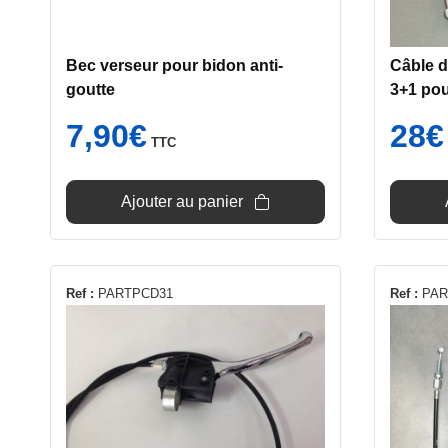
Bec verseur pour bidon anti-
Câble d
goutte
3+1 po
7,90
€
28
€
TTC
Ajouter au panier
Ref :
PARTPCD31
Ref :
PAR