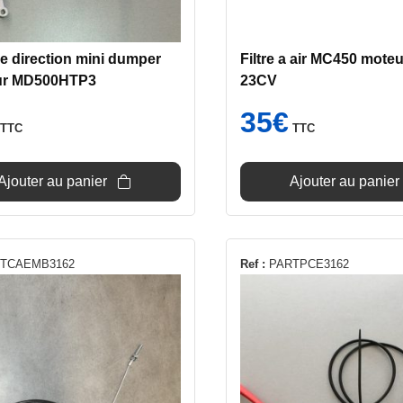
e direction mini dumper
Filtre a air MC450 mote
ur MD500HTP3
23CV
35
€
TTC
TTC
Ajouter au panier
Ajouter au panier
TCAEMB3162
Ref :
PARTPCE3162