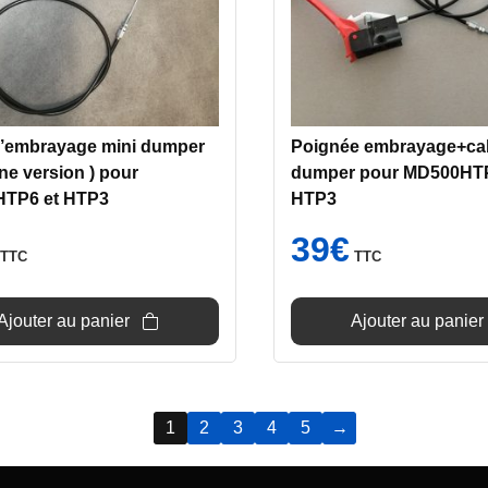
d’embrayage mini dumper
Poignée embrayage+cab
ne version ) pour
dumper pour MD500HTP
TP6 et HTP3
HTP3
39
€
TTC
TTC
Ajouter au panier
Ajouter au panier
1
2
3
4
5
→