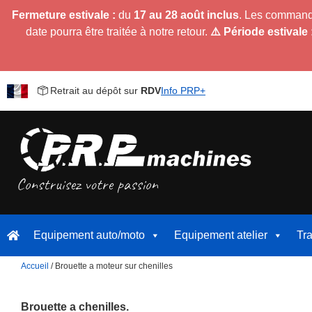
Fermeture estivale :
du
17 au 28 août inclus
. Les command
date pourra être traitée à notre retour.
⚠️ Période estivale 
Retrait au dépôt sur
RDV
Info PRP+
Equipement auto/moto
Equipement atelier
Tr
Accueil
/ Brouette a moteur sur chenilles
Brouette a chenilles.