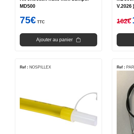
MD500
V.2026 
75
€
162
€
TTC
i
é
Ajouter au panier
Ref :
NOSPILLEX
Ref :
PAR