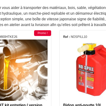
 vous aider à transporter des matériaux, bois, sable, végétation
raulique, un marche-pied repliable et un démarreur électrique f
tion simple, une boîte de vitesse japonaise signe de fiabilité,
atelier avant la livraison afin qu’elles soit prêtent à travaille
Promo !
800HTKE26
Ref :
NOSPILL10
 kit entretien ( version
Bidon anti-goutte 10L