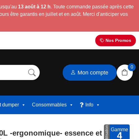
jusqu'au
13 août à 12 h
. Toute commande passée après cette
s être garantis en juillet et en août. Merci d'anticiper vos
Nos Promos
0
Mon compte
et dumper
Consommables
Info
Utilisation
Gamme
20L -ergonomique- essence et diesel
4