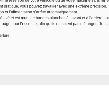
ir le réservoir de votre véhicule ou de votre machine sans renv
t pratique, vous pouvez travailler avec une extrême précision.
uton et l’alimentation s’arrête automatiquement.
levé et est muni de bandes blanches à l’avant et à l’arrière pour
le rouge pour l’essence, afin qu’ils ne soient pas mélangés. Tous l
erture.