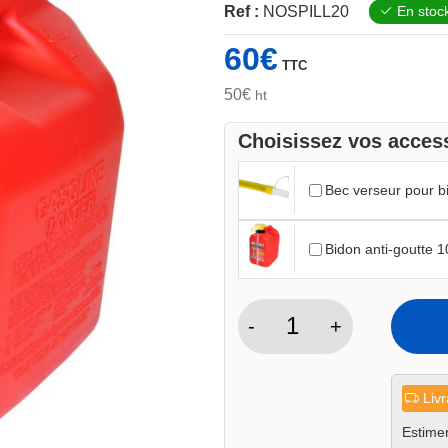
Ref :
NOSPILL20
En stoc
60
€
TTC
50
€
ht
Choisissez vos access
Bec verseur pour b
Bidon anti-goutte 
-
+
quantité
de
Bidon
Livr
anti-
goutte
Estimer