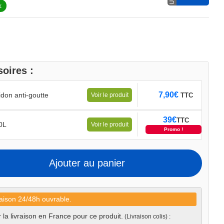
k
oires :
7,90
€
idon anti-goutte
TTC
Voir le produit
39
€
TTC
10L
Voir le produit
Promo !
Ajouter au panier
aison 24/48h ouvrable.
 la livraison en France pour ce produit.
(Livraison colis) :