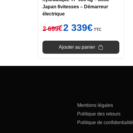
Japan 6vitesses – Démarreur
électrique
Le
Le
2 339
€
2 699
€
TTC
prix
prix
initial
actuel
était :
est :
Ajouter au panier
2
2
699€.
339€.
Mentions légales
Politique des retours
Politique de confidentialité