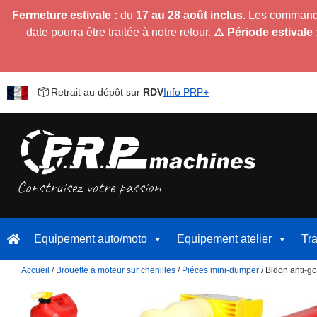
Fermeture estivale :
du
17 au 28 août inclus
. Les command
date pourra être traitée à notre retour.
⚠️ Période estivale 
Retrait au dépôt sur
RDV
Info PRP+
Equipement auto/moto
Equipement atelier
Tr
Accueil
/
Brouette a moteur sur chenilles
/
Piéces mini-dumper
/ Bidon anti-g