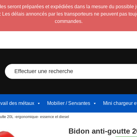
es seront préparées et expédiées dans la mesure du possible 
:
Les délais annoncés par les transporteurs ne peuvent pas toujour
commandes.
Effectuer une recherche
avail des métaux
Mobilier / Servantes
Mini chargeur 
outte 20L -ergonomique- essence et diesel
Bidon anti-goutte 