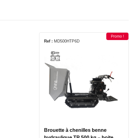
Promo !
Ref :
MD500HTP6D
Brouette à chenilles benne
hydraulique TP 500 kg – boite