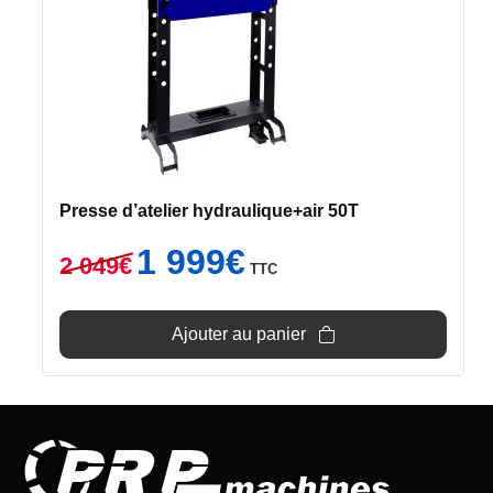
Presse d’atelier hydraulique+air 50T
Le
Le
1 999
€
2 049
€
TTC
prix
prix
initial
actuel
était :
est :
Ajouter au panier
2
1
049€.
999€.