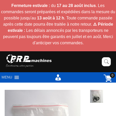
Fermeture estivale :
du
17 au 28 août inclus
. Les
commandes seront préparées et expédiées dans la mesure du
possible jusqu'au
13 août à 12 h
. Toute commande passée
après cette date pourra être traitée à notre retour.
⚠️ Période
estivale :
Les délais annoncés par les transporteurs ne
peuvent pas toujours être garantis en juillet et en août. Merci
d'anticiper vos commandes.
0
MENU