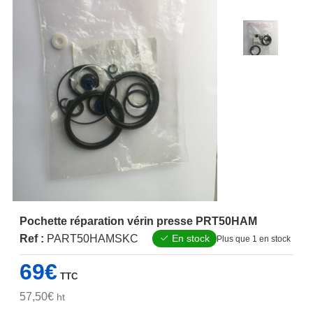
Pochette réparation vérin presse PRT50HAM
Ref :
PART50HAMSKC
En stock
Plus que 1 en stock
69
€
TTC
57,50
€
ht