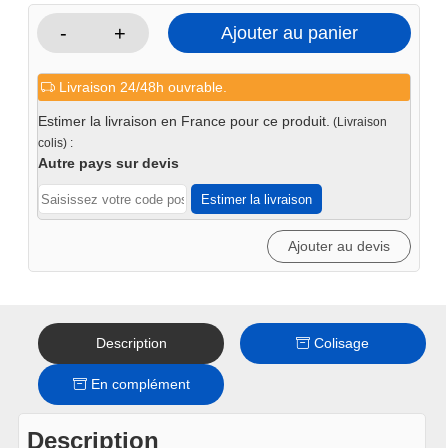
-
+
Ajouter au panier
quantité
de
Livraison 24/48h ouvrable.
Pochette
réparation
Estimer la livraison en France pour ce produit.
(Livraison
vérin
colis) :
presse
Autre pays sur devis
PRT50HAM
Estimer la livraison
Ajouter au devis
Description
Colisage
En complément
Description