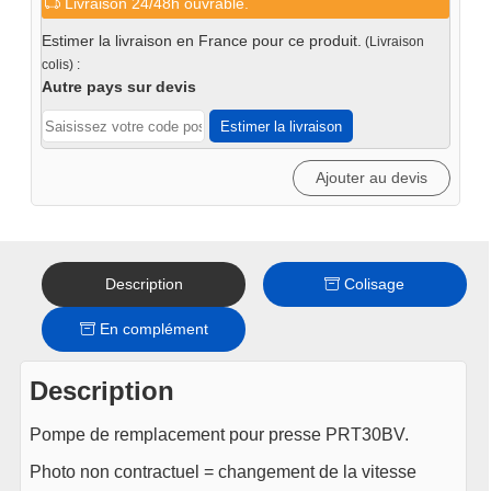
Livraison 24/48h ouvrable.
Pompe
de
Estimer la livraison en France pour ce produit.
(Livraison
remplacement
colis) :
pour
Autre pays sur devis
presse
Estimer la livraison
PRT30BV
Ajouter au devis
Description
Colisage
En complément
Description
Pompe de remplacement pour presse PRT30BV.
Photo non contractuel = changement de la vitesse