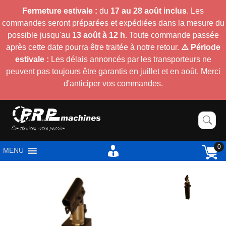
Fermeture estivale :
du
17 au 28 août inclus
. Les
commandes seront préparées et expédiées dans la mesure du
possible jusqu'au
13 août à 12 h
. Toute commande passée
après cette date pourra être traitée à notre retour.
⚠️ Période
estivale :
Les délais annoncés par les transporteurs ne
peuvent pas toujours être garantis en juillet et en août. Merci
d'anticiper vos commandes.
0
MENU