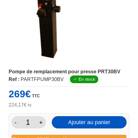
Pompe de remplacement pour presse PRT30BV
Ref :
PARTFPUMP30BV
En stock
269
€
TTC
224,17
€
ht
-
+
Ajouter au panier
quantité
de