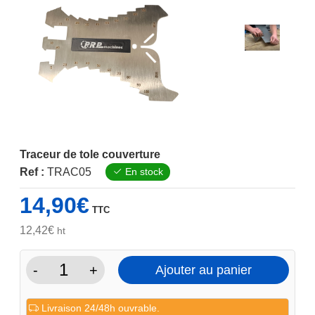
Traceur de tole couverture
Ref :
TRAC05
En stock
14,90
€
TTC
12,42
€
ht
-
+
Ajouter au panier
quantité
de
Livraison 24/48h ouvrable.
Traceur