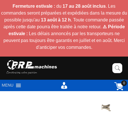
Fermeture estivale :
du
17 au 28 août inclus
. Les
commandes seront préparées et expédiées dans la mesure du
possible jusqu'au
13 août à 12 h
. Toute commande passée
après cette date pourra être traitée à notre retour.
⚠️ Période
estivale :
Les délais annoncés par les transporteurs ne
peuvent pas toujours être garantis en juillet et en août. Merci
d'anticiper vos commandes.
0
MENU