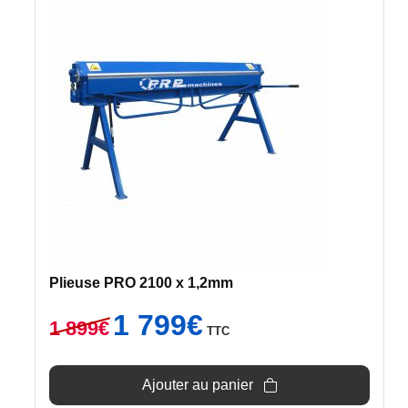
Plieuse PRO 2100 x 1,2mm
Le
Le
1 799
€
1 899
€
TTC
prix
prix
initial
actuel
était :
est :
Ajouter au panier
1
1