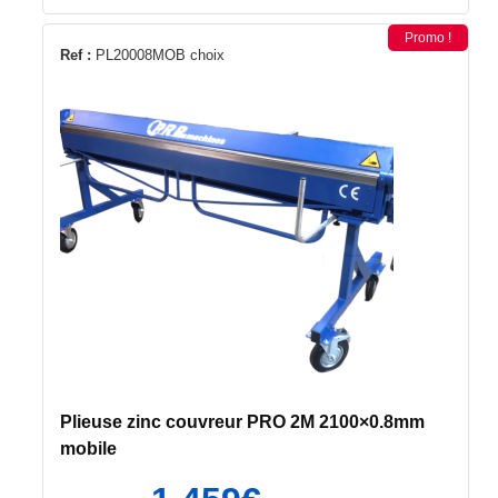
899€.
799€.
Promo !
Ce
Ref :
PL20008MOB choix
produit
a
plusieurs
variations.
Les
options
peuvent
être
choisies
sur
la
page
du
Plieuse zinc couvreur PRO 2M 2100×0.8mm
produit
mobile