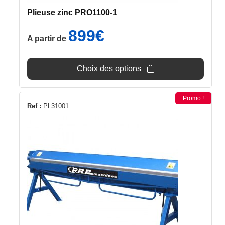
du
Plieuse zinc PRO1100-1
produit
899
€
A partir de
Choix des options
Promo !
Ref :
PL31001