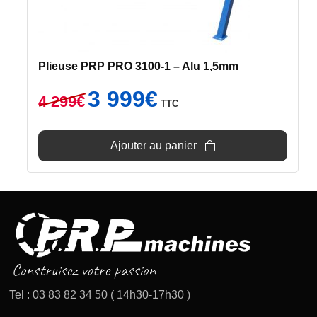
Plieuse PRP PRO 3100-1 – Alu 1,5mm
Le
Le
3 999
€
4 299
€
TTC
prix
prix
initial
actuel
était :
est :
Ajouter au panier
4
3
299€.
999€.
Tel : 03 83 82 34 50 ( 14h30-17h30 )