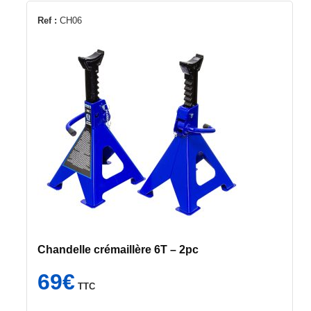
Ref :
CH06
Chandelle crémaillère 6T – 2pc
69
€
TTC