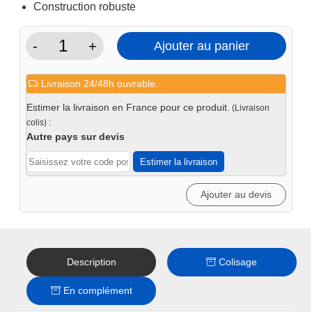
Construction robuste
-
+
Ajouter au panier
quantité
de
Livraison 24/48h ouvrable.
Support
pour
Estimer la livraison en France pour ce produit.
(Livraison
chandelle
colis) :
crémaillère
Autre pays sur devis
3T
Estimer la livraison
2pc
Ajouter au devis
Description
Colisage
En complément