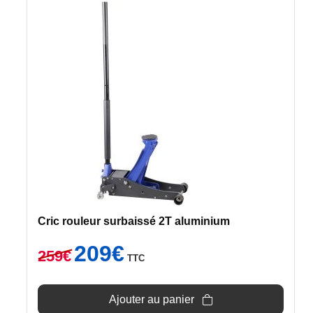
Cric rouleur surbaissé 2T aluminium
Le
Le
209
€
259
€
TTC
prix
prix
initial
actuel
était :
est :
Ajouter au panier
259€.
209€.