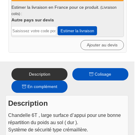
crémaillère
Estimer la livraison en France pour ce produit.
(Livraison
6T
colis) :
-
Autre pays sur devis
2pc
Estimer la livraison
Ajouter au devis
Description
Colisage
En complément
Description
Chandelle 6T , large surface d’appui pour une bonne
répartition du poids au sol ( dur ).
Système de sécurité type crémaillère.