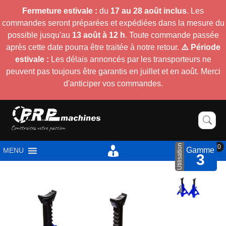
Fermeture estivale :
du
17 au 28 août inclus
. Les
commandes seront préparées et expédiées dans la mesure du
possible jusqu'au
13 août à 12 h
. Toute commande passée
après cette date pourra être traitée à notre retour.
⚠️ Période
estivale :
Les délais annoncés par les transporteurs ne
peuvent pas toujours être garantis en juillet et en août. Merci
d'anticiper vos commandes.
Utilisation
0
Gamme
MENU
3