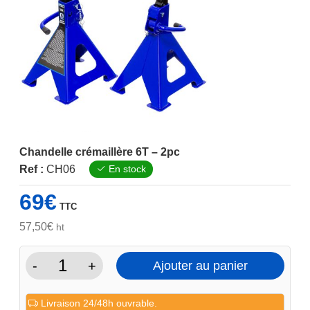
Chandelle crémaillère 6T – 2pc
Ref :
CH06
En stock
69
€
TTC
57,50
€
ht
-
+
Ajouter au panier
quantité
de
Livraison 24/48h ouvrable.
Chandelle