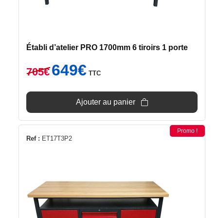
Établi d’atelier PRO 1700mm 6 tiroirs 1 porte
Le
Le
649
€
705
€
TTC
prix
prix
initial
actuel
était :
est :
Ajouter au panier
705€.
649€.
Promo !
Ref :
ET17T3P2