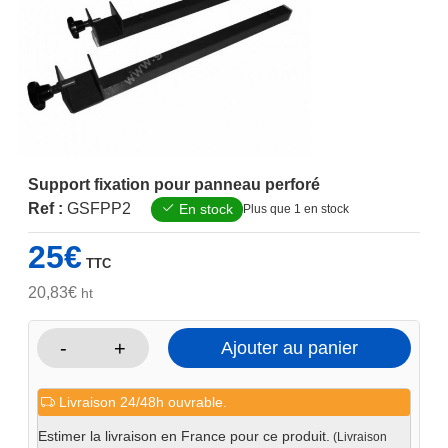
Support fixation pour panneau perforé
Ref :
GSFPP2
En stock
Plus que 1 en stock
25
€
TTC
20,83
€
ht
-
+
Ajouter au panier
quantité
de
Livraison 24/48h ouvrable.
Support
fixation
Estimer la livraison en France pour ce produit.
(Livraison