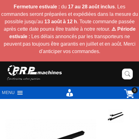
Fermeture estivale :
du
17 au 28 août inclus
. Les
commandes seront préparées et expédiées dans la mesure du
possible jusqu'au
13 août à 12 h
. Toute commande passée
après cette date pourra être traitée à notre retour.
⚠️ Période
estivale :
Les délais annoncés par les transporteurs ne
peuvent pas toujours être garantis en juillet et en août. Merci
d'anticiper vos commandes.
0
MENU