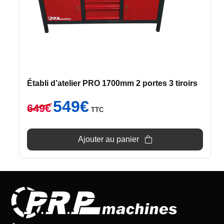
Établi d’atelier PRO 1700mm 2 portes 3 tiroirs
Le
Le
549
€
649
€
TTC
prix
prix
initial
actuel
était :
est :
Ajouter au panier
649€.
549€.