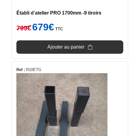
Établi d’atelier PRO 1700mm -9 tiroirs
Le
Le
679
€
799
€
TTC
prix
prix
initial
actuel
était :
est :
Ajouter au panier
799€.
679€.
Ref :
R10ETG