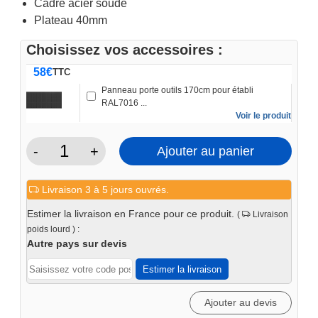
Cadre acier soudé
Plateau 40mm
Choisissez vos accessoires :
58
€
TTC
Panneau porte outils 170cm pour établi
RAL7016 ...
Voir le produit
-
+
Ajouter au panier
quantité
de
Livraison 3 à 5 jours ouvrés.
Établi
d'atelier
Estimer la livraison en France pour ce produit.
(
Livraison
PRO
poids lourd ) :
1700mm
Autre pays sur devis
6
Estimer la livraison
tiroirs
1
Ajouter au devis
porte