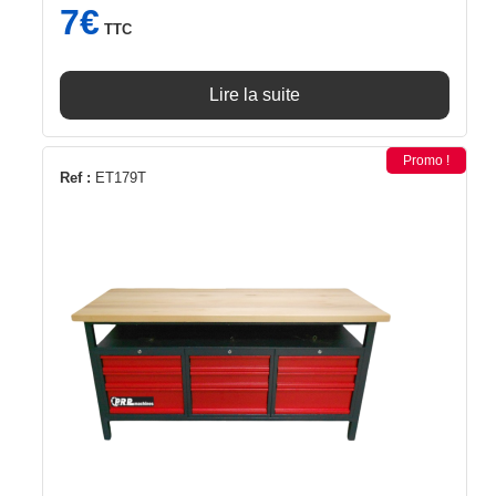
7
€
TTC
Lire la suite
Promo !
Ref :
ET179T