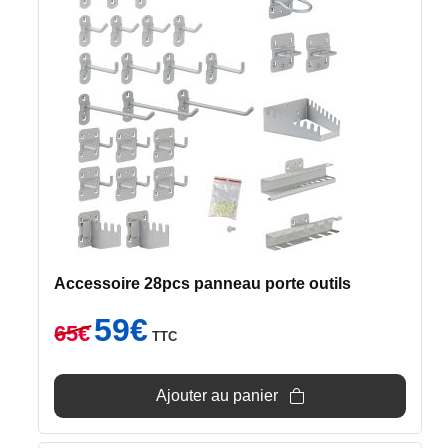
Accessoire 28pcs panneau porte outils
Le
Le
59
€
65
€
TTC
prix
prix
initial
actuel
était :
est :
Ajouter au panier
65€.
59€.