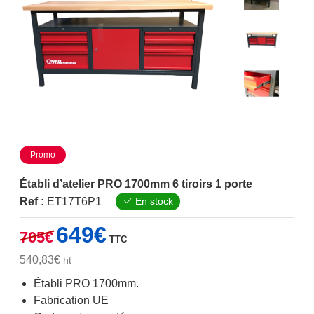
Promo
Établi d’atelier PRO 1700mm 6 tiroirs 1 porte
Ref :
ET17T6P1
En stock
Le
Le
649
€
705
€
TTC
prix
prix
initial
actuel
540,83
€
ht
était :
est :
Établi PRO 1700mm.
705€.
649€.
Fabrication UE