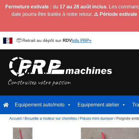
Fermeture estivale :
du
17 au 28 août inclus
. Les command
date pourra être traitée à notre retour.
⚠️ Période estivale 
Retrait au dépôt sur
RDV
Info PRP+
Equipement auto/moto
Equipement atelier
Tr
Accueil
/
Brouette a moteur sur chenilles
/
Piéces mini-dumper
/ Poignée emb