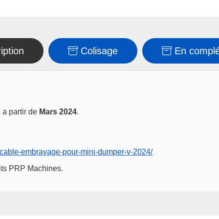
iption
Colisage
En compl
a partir de
Mars
2024
.
it/cable-embrayage-pour-mini-dumper-v-2024/
uits PRP Machines.