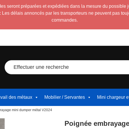
es seront préparées et expédiées dans la mesure du possible 
:
Les délais annoncés par les transporteurs ne peuvent pas toujour
commandes.
Effectuer une recherche
avail des métaux
Mobilier / Servantes
Mini chargeur 
rayage mini dumper métal V2024
Poignée embrayage