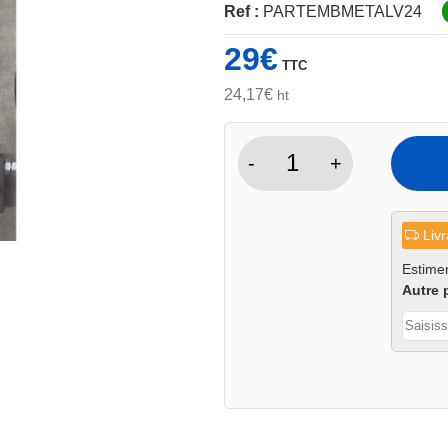
Ref :
PARTEMBMETALV24
29
€
TTC
24,17
€
ht
-
+
quantité
de
Poignée
Livr
embrayage
mini
Estimer
Autre 
dumper
métal
V2024