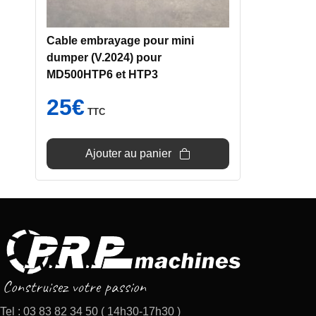
Cable embrayage pour mini
dumper (V.2024) pour
MD500HTP6 et HTP3
25
€
TTC
Ajouter au panier
Tel : 03 83 82 34 50 ( 14h30-17h30 )