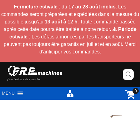
Fermeture estivale :
du
17 au 28 août inclus
. Les
commandes seront préparées et expédiées dans la mesure du
possible jusqu'au
13 août à 12 h
. Toute commande passée
après cette date pourra être traitée à notre retour.
⚠️ Période
estivale :
Les délais annoncés par les transporteurs ne
peuvent pas toujours être garantis en juillet et en août. Merci
d'anticiper vos commandes.
0
MENU