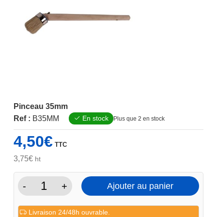
Pinceau 35mm
Ref :
B35MM
En stock
Plus que 2 en stock
4,50
€
TTC
3,75
€
ht
-
+
Ajouter au panier
quantité
de
Livraison 24/48h ouvrable.
Pinceau