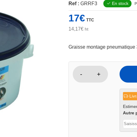
Ref :
GRRF3
En stock
P
17
€
TTC
14,17
€
ht
Graisse montage pneumatique 3L
-
+
quantité
de
Graisse
Livr
pour
montage
Estimer
Autre 
pneumatique
run-
flat