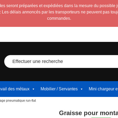
es seront préparées et expédiées dans la mesure du possible 
:
Les délais annoncés par les transporteurs ne peuvent pas toujour
commandes.
Effectuer une recherche
avail des métaux
Mobilier / Servantes
Mini chargeur 
age pneumatique run-flat
Graisse pour monta