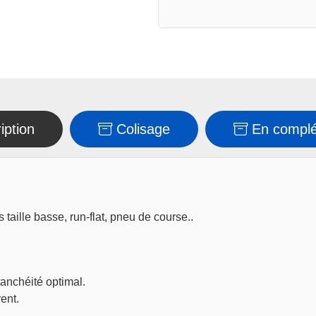
iption
Colisage
En compl
aille basse, run-flat, pneu de course..
tanchéité optimal.
ent.