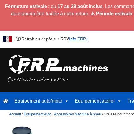
Fermeture estivale :
du
17 au 28 août inclus
. Les command
date pourra être traitée à notre retour.
⚠️ Période estivale 
Retrait au dépôt sur
RDV
Info PRP+
Equipement auto/moto
Equipement atelier
Tr
Accueil
/
Équipement Auto
/
Accessoires machine à pneu
/ Graisse pour mont