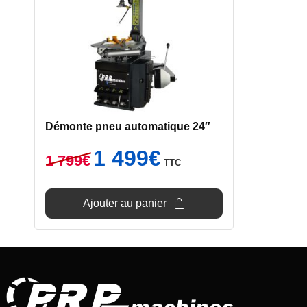
Démonte pneu automatique 24″
Le
Le
1 499
€
1 799
€
TTC
prix
prix
initial
actuel
était :
est :
Ajouter au panier
1
1
799€.
499€.