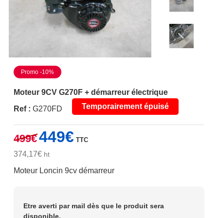
Promo -10%
Moteur 9CV G270F + démarreur électrique
Temporairement épuisé
Ref :
G270FD
Le
Le
449
€
499
€
TTC
prix
prix
initial
actuel
374,17
€
ht
était :
est :
Moteur Loncin 9cv démarreur
499€.
449€.
Etre averti par mail dès que le produit sera
disponible.