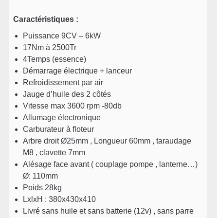
Caractéristiques :
Puissance 9CV – 6kW
17Nm à 2500Tr
4Temps (essence)
Démarrage électrique + lanceur
Refroidissement par air
Jauge d’huile des 2 côtés
Vitesse max 3600 rpm -80db
Allumage électronique
Carburateur à floteur
Arbre droit Ø25mm , Longueur 60mm , taraudage
M8 , clavette 7mm
Alésage face avant ( couplage pompe , lanterne…)
Ø: 110mm
Poids 28kg
LxlxH : 380x430x410
Livré sans huile et sans batterie (12v) , sans parre