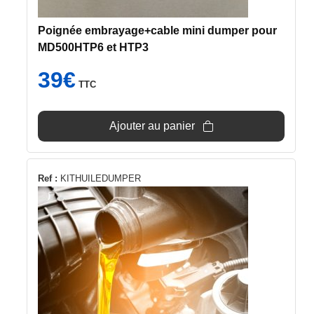
Poignée embrayage+cable mini dumper pour
MD500HTP6 et HTP3
39
€
TTC
Ajouter au panier
Ref :
KITHUILEDUMPER