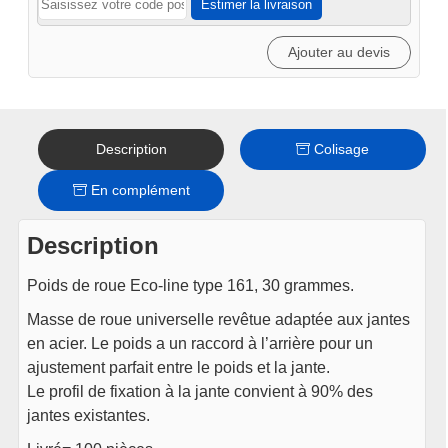
Estimer la livraison
-
zinc
Ajouter au devis
30gr
100pcs
Description
Colisage
En complément
Description
Poids de roue Eco-line type 161, 30 grammes.
Masse de roue universelle revêtue adaptée aux jantes
en acier. Le poids a un raccord à l’arrière pour un
ajustement parfait entre le poids et la jante.
Le profil de fixation à la jante convient à 90% des
jantes existantes.