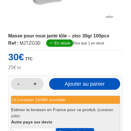
Masse pour roue jante tôle – zinc 30gr 100pcs
Ref :
MJTZG30
En stock
Plus que 1 en stock
30
€
TTC
25
€
ht
-
+
Ajouter au panier
quantité
de
Livraison 24/48h ouvrable.
Masse
pour
Estimer la livraison en France pour ce produit.
(Livraison
roue
colis) :
jante
Autre pays sur devis
tôle