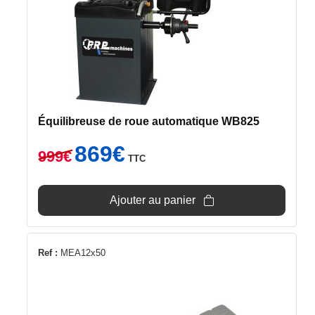
Équilibreuse de roue automatique WB825
Le
Le
869
€
999
€
TTC
prix
prix
initial
actuel
était :
est :
Ajouter au panier
999€.
869€.
Ref :
MEA12x50