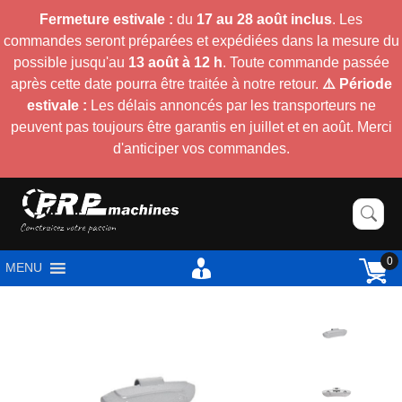
Fermeture estivale :
du
17 au 28 août inclus
. Les
commandes seront préparées et expédiées dans la mesure du
possible jusqu'au
13 août à 12 h
. Toute commande passée
après cette date pourra être traitée à notre retour.
⚠️ Période
estivale :
Les délais annoncés par les transporteurs ne
peuvent pas toujours être garantis en juillet et en août. Merci
d'anticiper vos commandes.
0
MENU