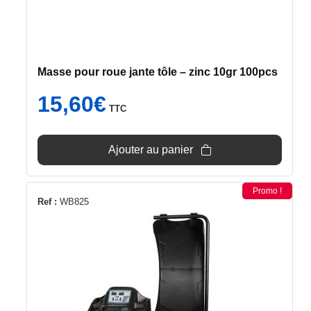
Masse pour roue jante tôle – zinc 10gr 100pcs
15,60
€
TTC
Ajouter au panier
Promo !
Ref :
WB825