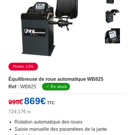
Promo -13%
Équilibreuse de roue automatique WB825
Ref :
WB825
En stock
Le
Le
869
€
999
€
TTC
prix
prix
initial
actuel
724,17
€
ht
était :
est :
Rotation automatique des roues
999€.
869€.
Saisie manuelle des paramètres de la jante