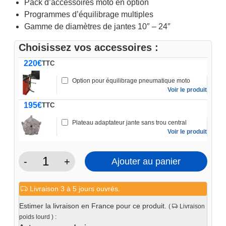
Pack d’accessoires moto en option
Programmes d’équilibrage multiples
Gamme de diamètres de jantes 10″ – 24″
Choisissez vos accessoires :
220
€
TTC
Option pour équilibrage pneumatique moto
Voir le produit
195
€
TTC
Plateau adaptateur jante sans trou central
Voir le produit
-
+
Ajouter au panier
quantité
de
Livraison 3 à 5 jours ouvrés.
Équilibreuse
de
Estimer la livraison en France pour ce produit.
(
Livraison
roue
poids lourd ) :