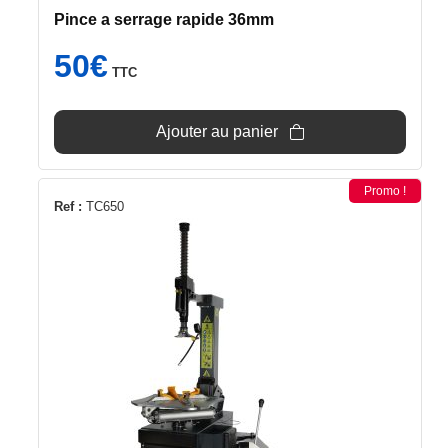
Pince a serrage rapide 36mm
50
€
TTC
Ajouter au panier
Promo !
Ref :
TC650