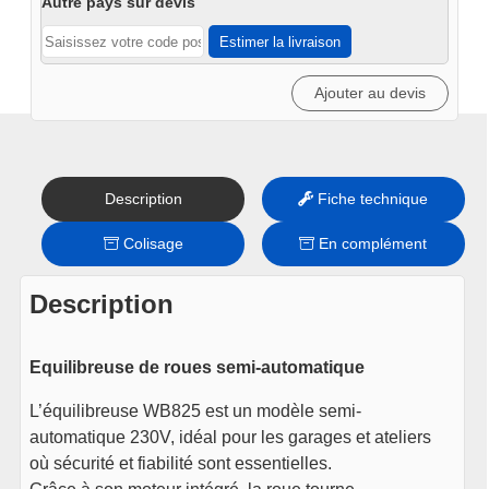
automatique
Autre pays sur devis
WB825
Estimer la livraison
Ajouter au devis
Description
Fiche technique
Colisage
En complément
Description
Equilibreuse de roues semi-automatique
L’équilibreuse WB825 est un modèle semi-
automatique 230V, idéal pour les garages et ateliers
où sécurité et fiabilité sont essentielles.