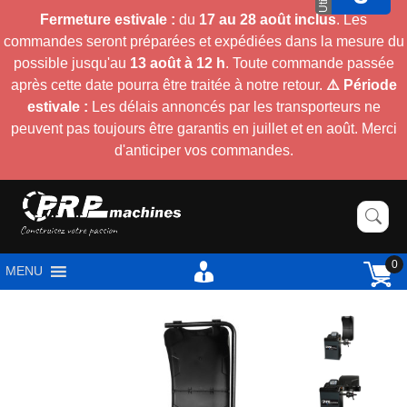
Fermeture estivale :
du
17 au 28 août inclus
. Les
commandes seront préparées et expédiées dans la mesure du
possible jusqu'au
13 août à 12 h
. Toute commande passée
après cette date pourra être traitée à notre retour.
⚠️ Période
estivale :
Les délais annoncés par les transporteurs ne
peuvent pas toujours être garantis en juillet et en août. Merci
d'anticiper vos commandes.
0
MENU