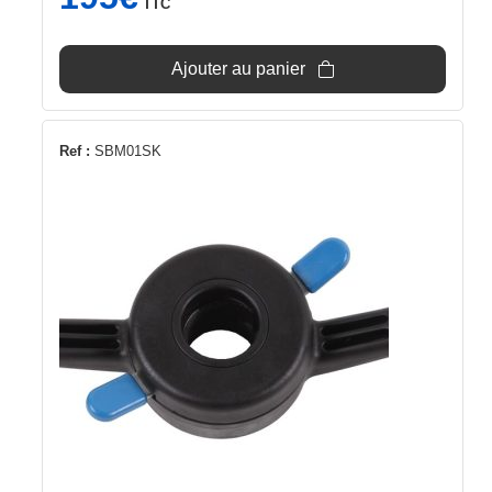
TTC
Ajouter au panier
Ref :
SBM01SK