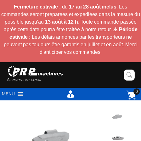
Fermeture estivale :
du
17 au 28 août inclus
. Les
commandes seront préparées et expédiées dans la mesure du
possible jusqu'au
13 août à 12 h
. Toute commande passée
après cette date pourra être traitée à notre retour.
⚠️ Période
estivale :
Les délais annoncés par les transporteurs ne
peuvent pas toujours être garantis en juillet et en août. Merci
d'anticiper vos commandes.
0
MENU