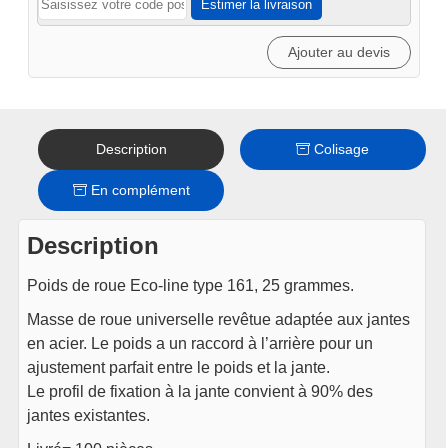
Estimer la livraison
-
zinc
Ajouter au devis
25gr
100pcs
Description
Colisage
En complément
Description
Poids de roue Eco-line type 161, 25 grammes.
Masse de roue universelle revêtue adaptée aux jantes
en acier. Le poids a un raccord à l’arrière pour un
ajustement parfait entre le poids et la jante.
Le profil de fixation à la jante convient à 90% des
jantes existantes.