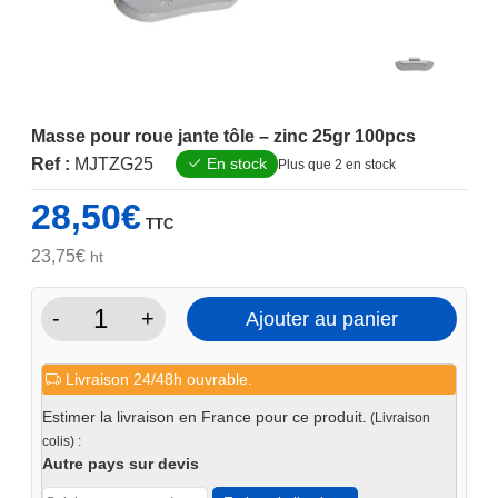
Masse pour roue jante tôle – zinc 25gr 100pcs
Ref :
MJTZG25
En stock
Plus que 2 en stock
28,50
€
TTC
23,75
€
ht
-
+
Ajouter au panier
quantité
de
Livraison 24/48h ouvrable.
Masse
pour
Estimer la livraison en France pour ce produit.
(Livraison
roue
colis) :
jante
Autre pays sur devis
tôle