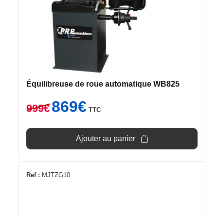
Équilibreuse de roue automatique WB825
Le
Le
869
€
999
€
TTC
prix
prix
initial
actuel
était :
est :
Ajouter au panier
999€.
869€.
Ref :
MJTZG10