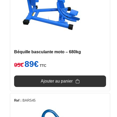
Béquille basculante moto – 680kg
Le
Le
89
€
95
€
TTC
prix
prix
initial
actuel
était :
est :
Ajouter au panier
95€.
89€.
Ref :
BARS45