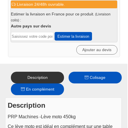
Livraison 24/48h ouvrable.
Léve
moto
Estimer la livraison en France pour ce produit.
(Livraison
450kg
colis) :
Autre pays sur devis
Estimer la livraison
Ajouter au devis
Description
Colisage
En complément
Description
PRP Machines -Lève moto 450kg
Ce lève moto est idéal en complément sur une table