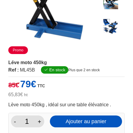
Promo
Léve moto 450kg
Ref :
ML45B
En stock
Plus que 2 en stock
Le
Le
79
€
85
€
TTC
prix
prix
initial
actuel
65,83
€
ht
était :
est :
Lève moto 450kg , idéal sur une table élévatrice .
85€.
79€.
-
+
Ajouter au panier
quantité
de