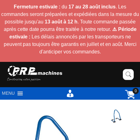
Fermeture estivale :
du
17 au 28 août inclus
. Les
commandes seront préparées et expédiées dans la mesure du
possible jusqu'au
13 août à 12 h
. Toute commande passée
après cette date pourra être traitée à notre retour.
⚠️ Période
estivale :
Les délais annoncés par les transporteurs ne
peuvent pas toujours être garantis en juillet et en août. Merci
d'anticiper vos commandes.
0
MENU