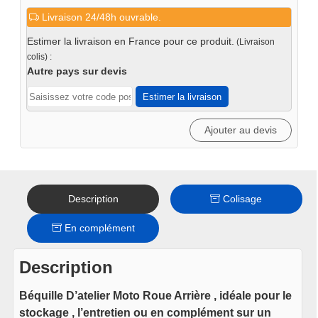
de
Livraison 24/48h ouvrable.
Béquille
D'atelier
Estimer la livraison en France pour ce produit.
(Livraison
Moto
colis) :
Roue
Autre pays sur devis
Arrière
Estimer la livraison
Ajouter au devis
Description
Colisage
En complément
Description
Béquille D’atelier Moto Roue Arrière , idéale pour le
stockage , l’entretien ou en complément sur un