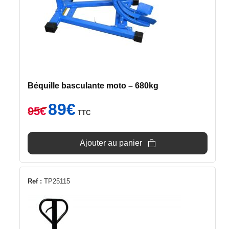
Béquille basculante moto – 680kg
Le
Le
89
€
95
€
TTC
prix
prix
initial
actuel
était :
est :
Ajouter au panier
95€.
89€.
Ref :
TP25115