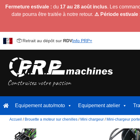
Fermeture estivale :
du
17 au 28 août inclus
. Les command
date pourra être traitée à notre retour.
⚠️ Période estivale 
Retrait au dépôt sur
RDV
Info PRP+
Equipement auto/moto
Equipement atelier
Tr
Accueil
/
Brouette a moteur sur chenilles
/
Mini chargeur
/
Mini-chargeur porte