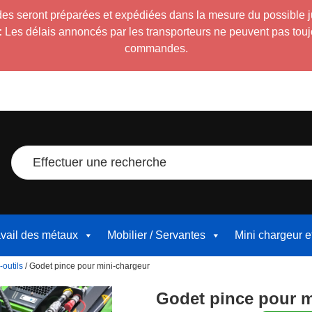
es seront préparées et expédiées dans la mesure du possible 
:
Les délais annoncés par les transporteurs ne peuvent pas toujour
commandes.
Effectuer une recherche
avail des métaux
Mobilier / Servantes
Mini chargeur 
-outils
/ Godet pince pour mini-chargeur
Godet pince pour m