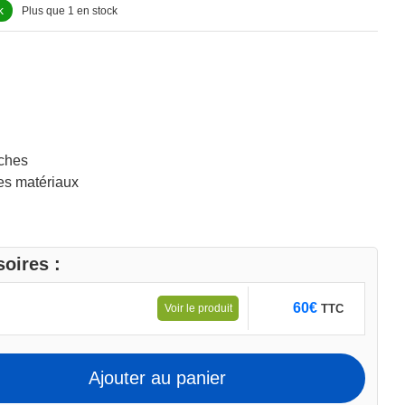
k
Plus que 1 en stock
nches
es matériaux
oires :
60
€
TTC
Voir le produit
Ajouter au panier