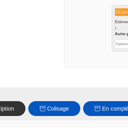
de
Godet
Livr
pince
pour
Estimer
) :
mini-
Autre 
chargeur
iption
Colisage
En compl