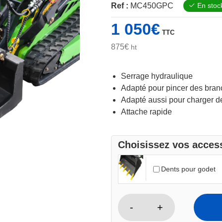
Ref :
MC450GPC
En stoc
1 050
€
TTC
875
€
ht
Serrage hydraulique
Adapté pour pincer des bra
Adapté aussi pour charger d
Attache rapide
Choisissez vos access
Dents pour godet
-
+
quantité