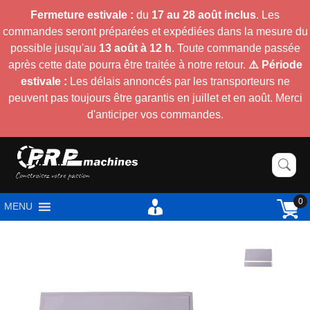
Fermeture estivale :
du
17 au 28 août inclus
. Les
commandes seront préparées et expédiées dans la mesure du
possible jusqu'au
13 août à 12 h
. Toute commande passée
après cette date pourra être traitée à notre retour.
⚠️ Période
estivale :
Les délais annoncés par les transporteurs ne
peuvent pas toujours être garantis en juillet et en août. Merci
d'anticiper vos commandes.
0
MENU