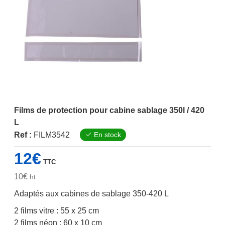
Films de protection pour cabine sablage 350l / 420
L
Ref :
FILM3542
En stock
12
€
TTC
10
€
ht
Adaptés aux cabines de sablage 350-420 L
2 films vitre : 55 x 25 cm
2 films néon : 60 x 10 cm