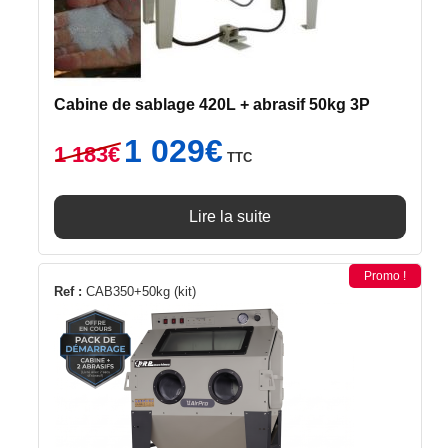
Cabine de sablage 420L + abrasif 50kg 3P
Le
Le
1 029
€
1 183
€
TTC
prix
prix
initial
actuel
était :
est :
Lire la suite
1
1
183€.
029€.
Promo !
Ref :
CAB350+50kg (kit)