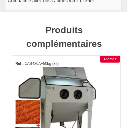
Compatible avec nos cabines 420L et 350L
Produits
complémentaires
Promo !
Ref :
CAB420A+50kg (kit)