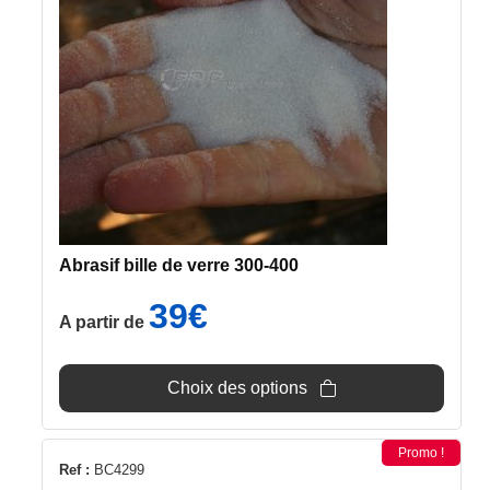
variations.
Les
options
peuvent
être
choisies
sur
la
page
du
Abrasif bille de verre 300-400
produit
39
€
A partir de
Choix des options
Promo !
Ref :
BC4299