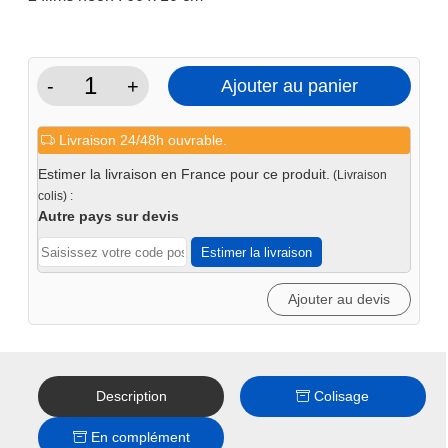
-
+
Ajouter au panier
quantité
de
Livraison 24/48h ouvrable.
Films
de
Estimer la livraison en France pour ce produit.
(Livraison
protection
colis) :
pour
Autre pays sur devis
cabine
Estimer la livraison
sablage
350l
Ajouter au devis
/
420
L
Description
Colisage
En complément