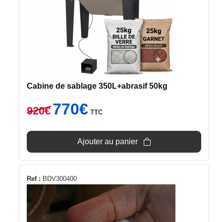
Cabine de sablage 350L+abrasif 50kg
Le
Le
770
€
920
€
TTC
prix
prix
initial
actuel
était :
est :
Ajouter au panier
920€.
770€.
Ce
Ref :
BDV300400
produit
a
plusieurs