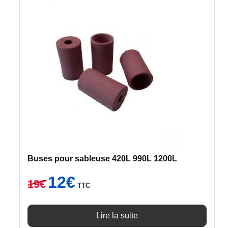
Buses pour sableuse 420L 990L 1200L
Le
Le
12
€
19
€
TTC
prix
prix
initial
actuel
était :
est :
Lire la suite
19€.
12€.